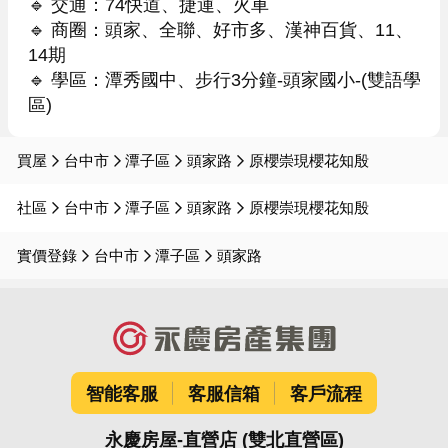
🔹 交通：74快道、捷運、火車

🔹 商圈：頭家、全聯、好市多、漢神百貨、11、
14期

🔹 學區：潭秀國中、步行3分鐘-頭家國小-(雙語學
區)
買屋
台中市
潭子區
頭家路
原櫻崇現櫻花知殷
社區
台中市
潭子區
頭家路
原櫻崇現櫻花知殷
實價登錄
台中市
潭子區
頭家路
智能客服
客服信箱
客戶流程
永慶房屋-直營店 (雙北直營區)