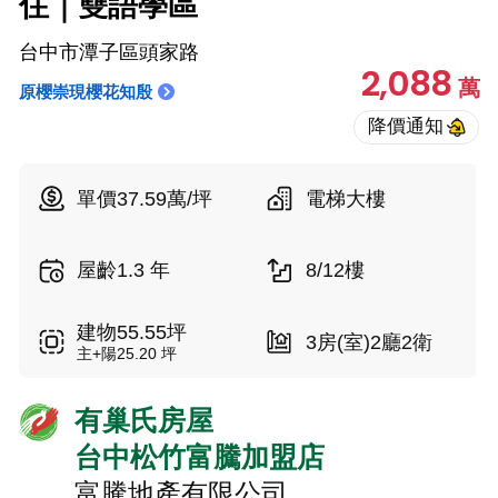
住｜雙語學區
台中市潭子區頭家路
2,088
萬
原櫻崇現櫻花知殷
單價37.59萬/坪
電梯大樓
屋齡1.3 年
8/12樓
建物55.55坪
3房(室)2廳2衛
主+陽25.20 坪
有巢氏房屋
台中松竹富騰加盟店
富騰地產有限公司