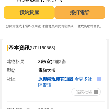
預約賞屋
撥打電話
預約賞屋或來電即視同意
永慶會員網友同意條款
，並成為網站會員。
基本資訊
(UT1160563)
建物格局
3房(室)2廳2衛
型態
電梯大樓
社區
原櫻崇現櫻花知殷
看更多社
區資訊
 追蹤社區 