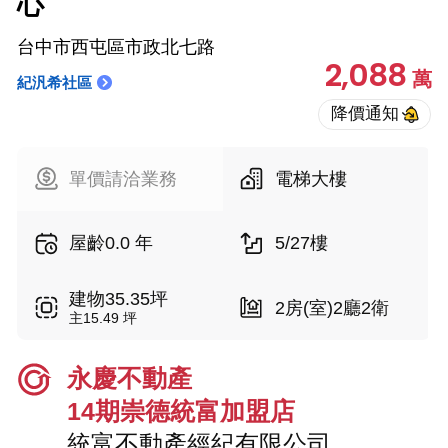
心
台中市西屯區市政北七路
2,088
萬
紀汎希社區
單價請洽業務
電梯大樓
屋齡0.0 年
5/27樓
建物35.35坪
2房(室)2廳2衛
主15.49 坪
永慶不動產
14期崇德統富加盟店
統富不動產經紀有限公司