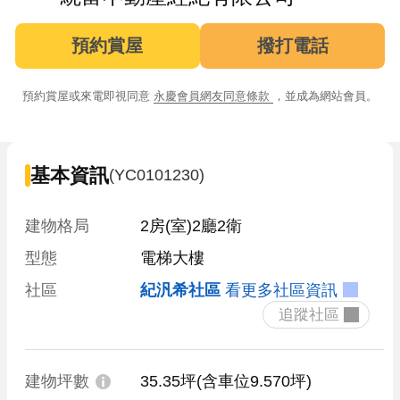
預約賞屋
撥打電話
預約賞屋或來電即視同意
永慶會員網友同意條款
，並成為網站會員。
基本資訊
(YC0101230)
建物格局
2房(室)2廳2衛
型態
電梯大樓
社區
紀汎希社區
看更多社區資訊
 追蹤社區 
建物坪數
35.35坪
(含車位9.570坪)