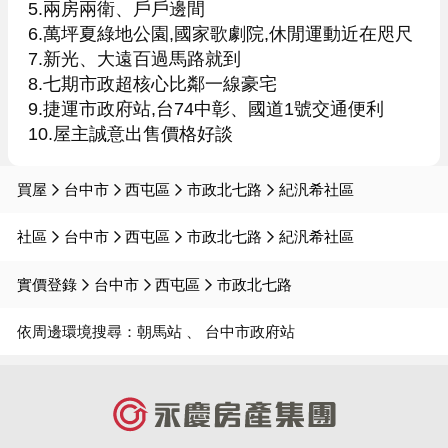
5.兩房兩衛、戶戶邊間

6.萬坪夏綠地公園,國家歌劇院,休閒運動近在咫尺

7.新光、大遠百過馬路就到

8.七期市政超核心比鄰一線豪宅

9.捷運市政府站,台74中彰、國道1號交通便利

10.屋主誠意出售價格好談
買屋
台中市
西屯區
市政北七路
紀汎希社區
社區
台中市
西屯區
市政北七路
紀汎希社區
實價登錄
台中市
西屯區
市政北七路
依周邊環境搜尋：
朝馬站
台中市政府站