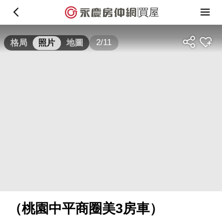
買屋
2/11
格局
照片
地圖
（桃園中平商圈美3房車）