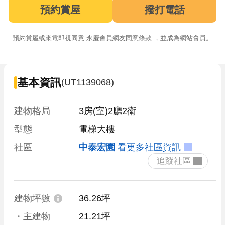
預約賞屋
撥打電話
預約賞屋或來電即視同意
永慶會員網友同意條款
，並成為網站會員。
基本資訊
(UT1139068)
建物格局
3房(室)2廳2衛
型態
電梯大樓
社區
中泰宏園
看更多社區資訊
 追蹤社區 
建物坪數
36.26坪
・主建物
21.21坪