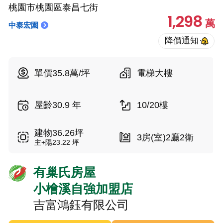
桃園市桃園區泰昌七街
1,298
萬
中泰宏園
單價35.8萬/坪
電梯大樓
屋齡30.9 年
10/20樓
建物36.26坪
3房(室)2廳2衛
主+陽23.22 坪
有巢氏房屋
小檜溪自強加盟店
吉富鴻鈺有限公司