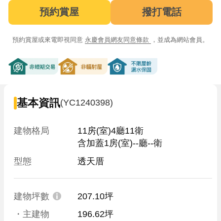
預約賞屋
撥打電話
預約賞屋或來電即視同意
永慶會員網友同意條款
，並成為網站會員。
非短期交易
非輻射屋
不限屋齡漏水保固
基本資訊
(YC1240398)
建物格局
11房(室)4廳11衛

含加蓋1房(室)--廳--衛
型態
透天厝
建物坪數
207.10坪
・主建物
196.62坪