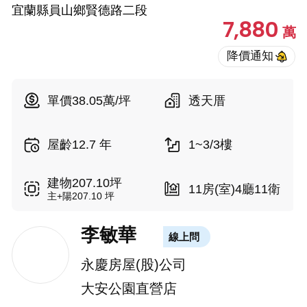
宜蘭縣員山鄉賢德路二段
7,880
萬
單價38.05萬/坪
透天厝
屋齡12.7 年
1~3/3樓
建物207.10坪
11房(室)4廳11衛
主+陽207.10 坪
李敏華
線上問
永慶房屋(股)公司
大安公園直營店