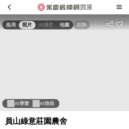
買屋
2/26
格局
照片
AI清空
地圖
AI導覽
AI煥裝
員山綠意莊園農舍