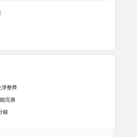
樓
乾淨整齊
能完善
分鐘