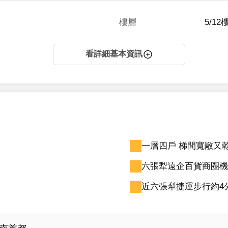
樓層
5/12
看詳細基本資訊
一層四戶 梯間寬敞又
六張犁遠企百貨商圈機
近六張犁捷運步行約4