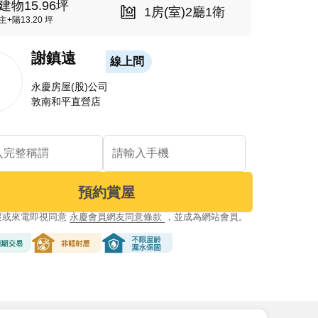
建物15.96坪
1房(室)2廳1衛
主+陽13.20 坪
謝鎮遠
線上問
永慶房屋(股)公司
敦南和平直營店
預約賞屋
屋或來電即視同意
永慶會員網友同意條款
，並成為網站會員。
交易
非輻射屋
不限屋齡漏水保固