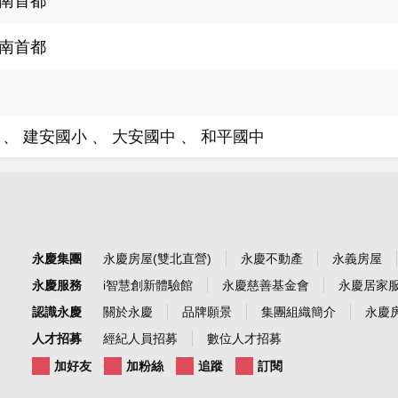
南首都
南首都
站
建安國小
大安國中
和平國中
永慶集團
永慶房屋(雙北直營)
永慶不動產
永義房屋
永慶服務
i智慧創新體驗館
永慶慈善基金會
永慶居家
認識永慶
關於永慶
品牌願景
集團組織簡介
永慶房
人才招募
經紀人員招募
數位人才招募
加好友
加粉絲
追蹤
訂閱