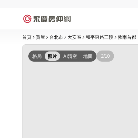
首頁
買屋
台北市
大安區
和平東路三段
敦南首都
2/10
格局
照片
AI清空
地圖