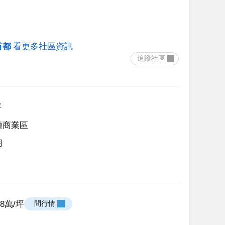
首都
看更多社區資訊
 追蹤社區 
坪
種商業區
用
.38萬/坪
 問行情 