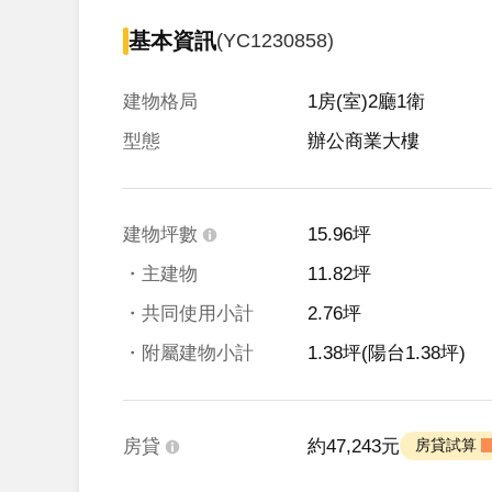
基本資訊
(YC1230858)
建物格局
1房(室)2廳1衛
型態
辦公商業大樓
建物坪數
15.96坪
・主建物
11.82坪
・共同使用小計
2.76坪
・附屬建物小計
1.38坪
(陽台1.38坪)
房貸
約47,243元
 房貸試算 