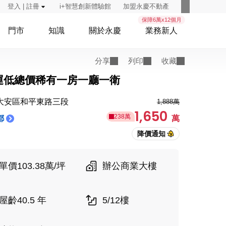
登入 | 註冊
i+智慧創新體驗館
加盟永慶不動產
保障6萬x12個月
門市
知識
關於永慶
業務新人
分享
列印
收藏
運低總價稀有一房一廳一衛
大安區和平東路三段
1,888萬
1,650
238萬
都
萬
單價103.38萬/坪
辦公商業大樓
屋齡40.5 年
5/12樓