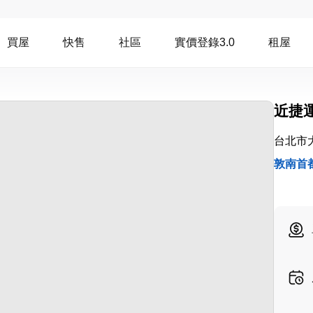
買屋
快售
社區
實價登錄3.0
租屋
近捷
台北市
敦南首