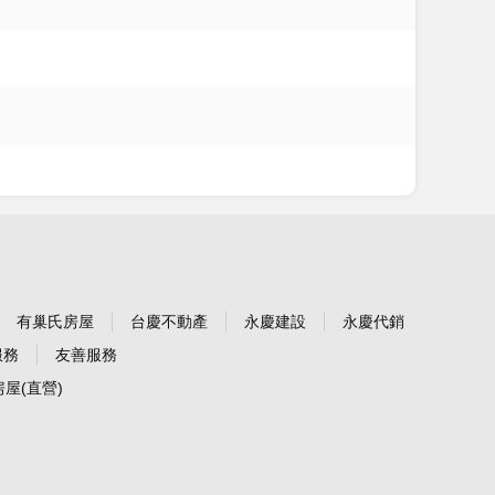
有巢氏房屋
台慶不動產
永慶建設
永慶代銷
服務
友善服務
屋(直營)