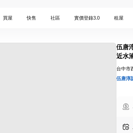
買屋
快售
社區
實價登錄3.0
租屋
伍唐
近水
台中市
伍唐淳