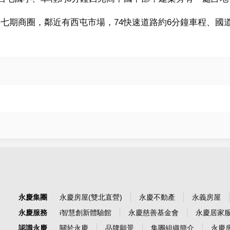
七期商圈，鄰近有西屯市場，74快速道路約6分鐘車程、國
永慶集團
永慶房屋(雙北直營)
永慶不動產
永義房屋
永慶服務
i智慧創新體驗館
永慶慈善基金會
永慶居家
認識永慶
關於永慶
品牌願景
集團組織簡介
永慶房