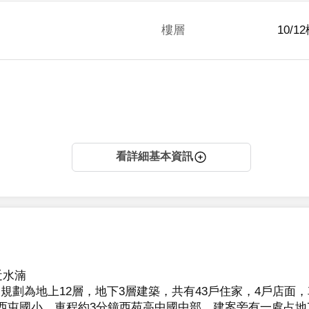
樓層
10/1
看詳細基本資訊
水湳

劃為地上12層，地下3層建築，共有43戶住家，4戶店面，車
鐘西屯國小、車程約3分鐘西苑高中國中部，建案旁有一處占地