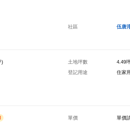
社區
伍唐
)
土地坪數
4.49
登記用途
住家
單價
單價