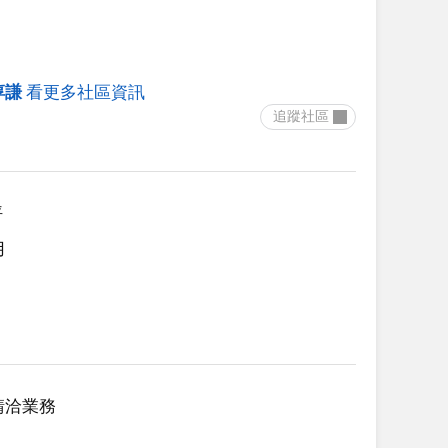
淳謙
看更多社區資訊
 追蹤社區 
坪
用
請洽業務