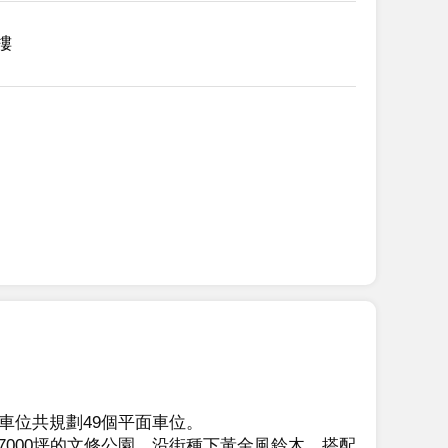
2樓
位共規劃49個平面車位。

7000坪的文修公園，沿街種下黃金風鈴木，搭配