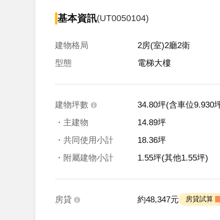
基本資訊
(UT0050104)
建物格局
2房(室)2廳2衛
型態
電梯大樓
建物坪數
34.80坪
(含車位9.930坪
・主建物
14.89坪
・共同使用小計
18.36坪
・附屬建物小計
1.55坪
(其他1.55坪)
房貸
約48,347元
 房貸試算 