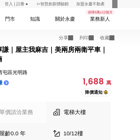
登入 | 註冊
i+智慧創新體驗館
加盟永慶不動產
保障6萬x12個月
門市
知識
關於永慶
業務新人
分享
列印
收藏
淳謙｜屋主我麻吉｜美兩房兩衛平車｜
湳
西屯區光明路
1,688
謙
萬
單價請洽業務
電梯大樓
屋齡0.0 年
10/12樓