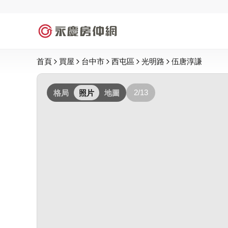
首頁
買屋
台中市
西屯區
光明路
伍唐淳謙
2/13
格局
照片
地圖