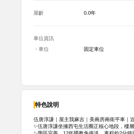
屋齡
0.0年
車位資訊
・車位
固定車位
特色說明
伍唐淳謙｜屋主我麻吉｜美兩房兩衛平車｜近
✨伍唐淳謙坐擁西屯生活圈正核心地段，樓層規
✨學區完善，12年國教免接送，車程約2分