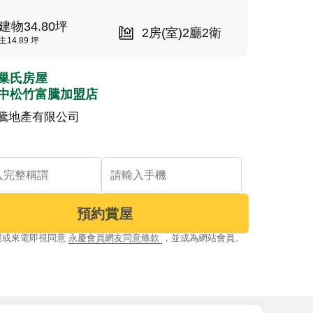
建物34.80坪
2房(室)2廳2衛
主14.89 坪
巢氏房屋
中松竹富騰加盟店
騰地產有限公司
預約賞屋
屋或來電即視同意
永慶會員網友同意條款
，並成為網站會員。