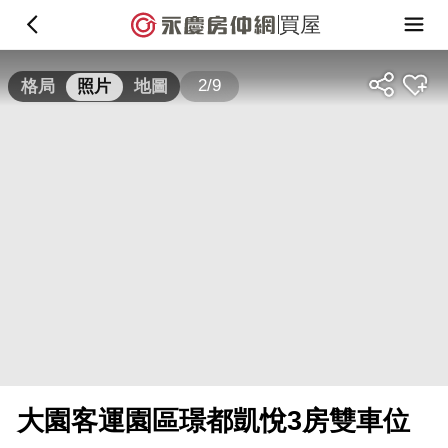
買屋
2/9
格局
照片
地圖
大園客運園區璟都凱悅3房雙車位