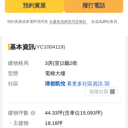
預約賞屋
撥打電話
預約賞屋或來電即視同意
永慶會員網友同意條款
，並成為網站會員。
基本資訊
(YC1004119)
建物格局
3房(室)2廳2衛
型態
電梯大樓
社區
璟都凱悅
看更多社區資訊
 追蹤社區 
建物坪數
44.33坪
(含車位15.093坪)
・主建物
18.18坪