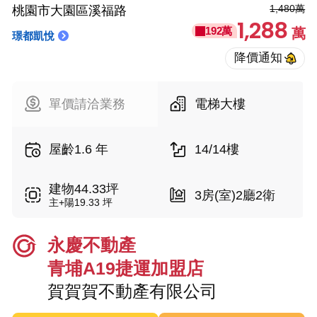
1,480萬
桃園市大園區溪福路
1,288
192萬
萬
璟都凱悅
單價請洽業務
電梯大樓
屋齡1.6 年
14/14樓
建物44.33坪
3房(室)2廳2衛
主+陽19.33 坪
永慶不動產
青埔A19捷運加盟店
賀賀賀不動產有限公司