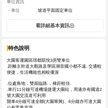
車位資訊
・車位
坡道平面固定車位
看詳細基本資訊
特色說明
大園客運園區璟都凱悅3房雙車位

.距離主幹道大觀路及學區潮音國小都不遠. 交通較
便捷，生活機能也相較優渥

.位處角地，雙面臨路.，棟距較佳. 

.車行11分鐘可達機場捷運大園站，周邊亦有國道2
號大園交流道可利用

開車4分鐘可達全聯(大園華興)、6分鐘亦可達大園
公有零售市場。
