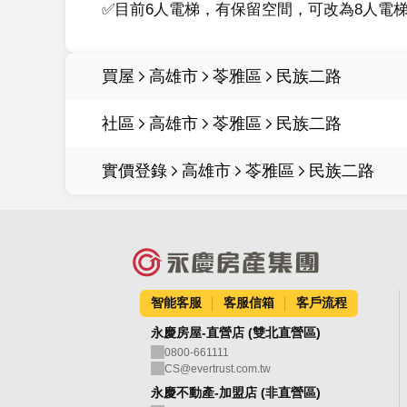
✅目前6人電梯，有保留空間，可改為8人電
買屋
高雄市
苓雅區
民族二路
社區
高雄市
苓雅區
民族二路
實價登錄
高雄市
苓雅區
民族二路
智能客服
客服信箱
客戶流程
永慶房屋-直營店 (雙北直營區)
0800-661111
CS@evertrust.com.tw
永慶不動產-加盟店 (非直營區)