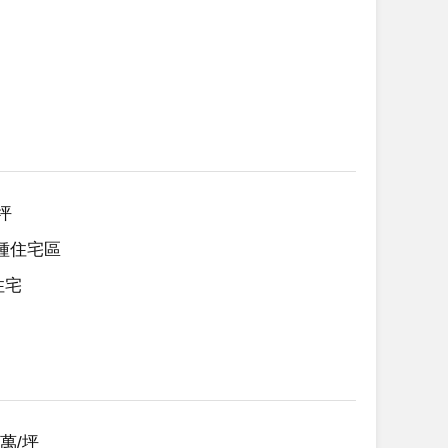
4坪
五種住宅區
住宅
27萬/坪