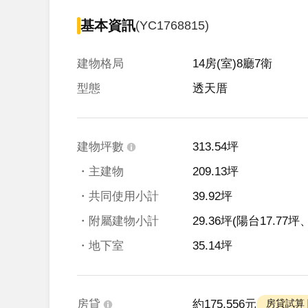
基本資訊
(YC1768815)
建物格局
14房(室)8廳7衛
型態
透天厝
建物坪數
313.54坪
・主建物
209.13坪
・共同使用小計
39.92坪
・附屬建物小計
29.36坪
(陽台17.77坪
・地下室
35.14坪
房貸
約175,556元
 房貸試算 