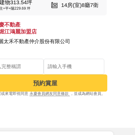
建物313.54坪
14房(室)8廳7衛
主+平+陽229.69 坪
慶不動產
堀江鴻麗加盟店
麗太禾不動產仲介股份有限公司
預約賞屋
屋或來電即視同意
永慶會員網友同意條款
，並成為網站會員。