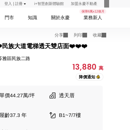
登入 | 註冊
i+智慧創新體驗館
加盟永慶不動產
保障6萬x12個月
門市
知識
關於永慶
業務新人
分享
列印
收藏
️❤️民族大道電梯透天雙店面❤️❤️❤️
苓雅區民族二路
13,880
萬
單價44.27萬/坪
透天厝
屋齡37.3 年
B1~7/7樓