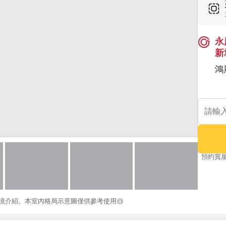
永
新
鴻
預約賞
境介紹。本室內格局示意圖僅供參考使用