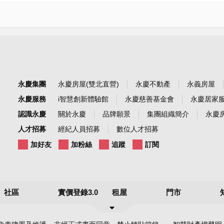
永慶集團
永慶房屋(雙北直營)
永慶不動產
永義房屋
永慶服務
i智慧創新體驗館
永慶慈善基金會
永慶居家
認識永慶
關於永慶
品牌願景
集團組織簡介
永慶房
人才招募
經紀人員招募
數位人才招募
加好友
加粉絲
追蹤
訂閱
社區
實價登錄3.0
租屋
門市
社區實價登錄
最新實價登錄
租房子
永慶集團門市
政大永慶租金行情地圖