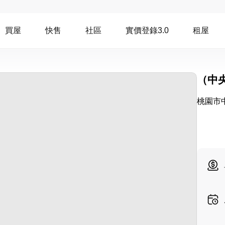
買屋
快售
社區
實價登錄3.0
租屋
（中
桃園市