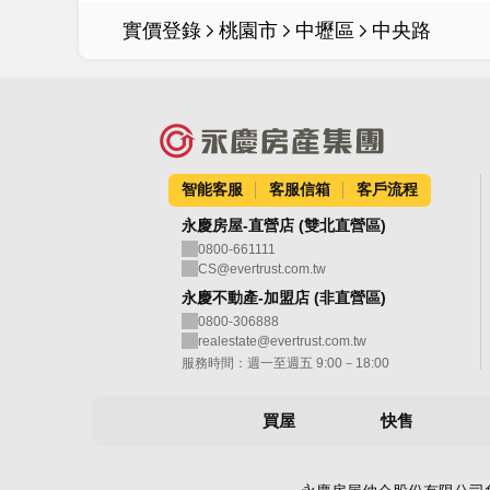
實價登錄
桃園市
中壢區
中央路
智能客服
客服信箱
客戶流程
永慶房屋-直營店 (雙北直營區)
0800-661111
CS@evertrust.com.tw
永慶不動產-加盟店 (非直營區)
0800-306888
realestate@evertrust.com.tw
服務時間：週一至週五 9:00－18:00
買屋
快售
區域找房
售屋房價即時算
地圖找房
免費房價諮詢