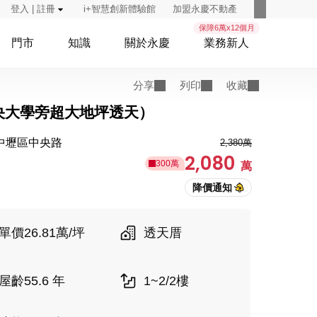
登入 | 註冊
i+智慧創新體驗館
加盟永慶不動產
保障6萬x12個月
門市
知識
關於永慶
業務新人
分享
列印
收藏
央大學旁超大地坪透天）
中壢區中央路
2,380萬
2,080
300萬
萬
單價26.81萬/坪
透天厝
屋齡55.6 年
1~2/2樓