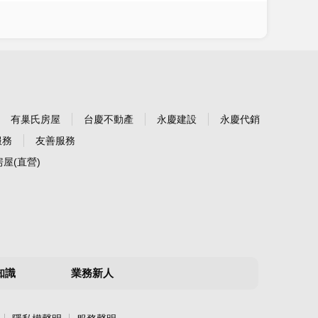
有巢氏房屋
台慶不動產
永慶建設
永慶代銷
服務
友善服務
屋(直營)
知識
業務新人
知識工具
經紀人員
分店秘書