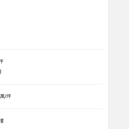
2坪
用
81萬/坪
2樓