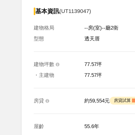
基本資訊
(UT1139047)
建物格局
--房(室)--廳2衛
型態
透天厝
建物坪數
77.57坪
・主建物
77.57坪
房貸
約59,554元
 房貸試算 
屋齡
55.6年