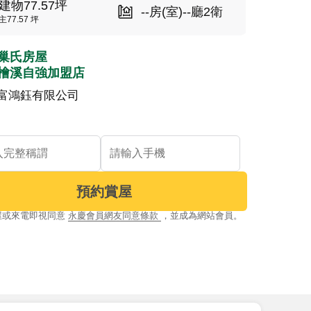
建物77.57坪
--房(室)--廳2衛
主77.57 坪
巢氏房屋
檜溪自強加盟店
富鴻鈺有限公司
預約賞屋
屋或來電即視同意
永慶會員網友同意條款
，並成為網站會員。