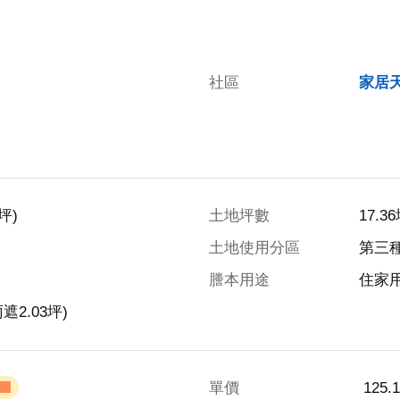
社區
家居
坪)
土地坪數
17.3
土地使用分區
第三
謄本用途
住家
遮2.03坪)
單價
 125