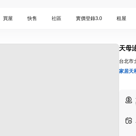
買屋
快售
社區
實價登錄3.0
租屋
天母
台北市
家居天