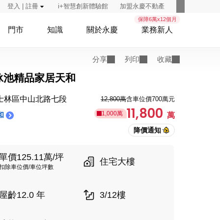
登入 | 註冊
i+智慧創新體驗館
加盟永慶不動產
保障6萬x12個月
門市
知識
關於永慶
業務新人
分享
列印
收藏
泳池精品家居天和
士林區中山北路七段
12,800萬
含車位價700萬元
11,800
1,000萬
和
萬
單價125.11萬/坪
住宅大樓
扣除車位價/車位坪數
屋齡12.0 年
3/12樓