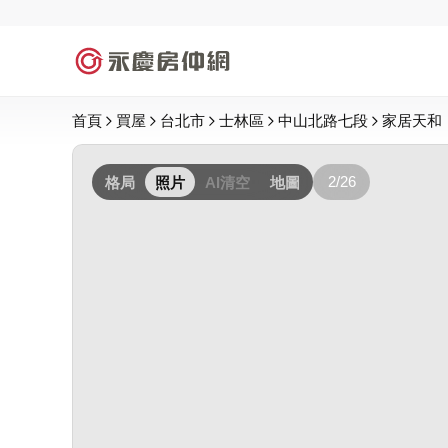
首頁
買屋
台北市
士林區
中山北路七段
家居天和
2/26
格局
照片
AI清空
地圖