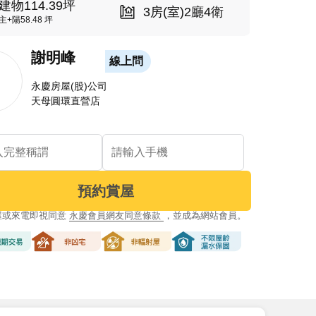
建物114.39坪
3房(室)2廳4衛
主+陽58.48 坪
謝明峰
線上問
永慶房屋(股)公司
天母圓環直營店
預約賞屋
屋或來電即視同意
永慶會員網友同意條款
，並成為網站會員。
交易
非凶宅
非輻射屋
不限屋齡漏水保固