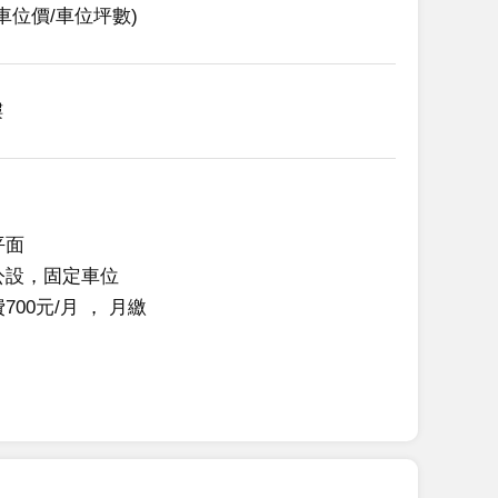
車位價/車位坪數)
樓
平面
公設，固定車位
700元/月
 ， 
月繳