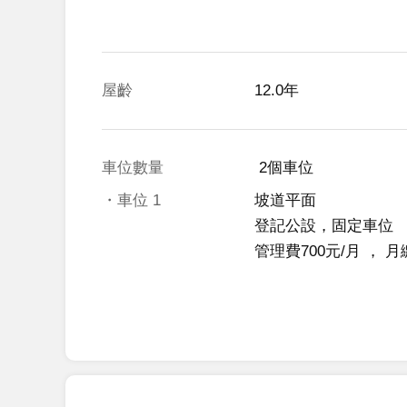
屋齡
12.0年
車位數量
 2個車位 
・車位
1
坡道平面
登記公設，固定車位
管理費700元/月
 ， 
月