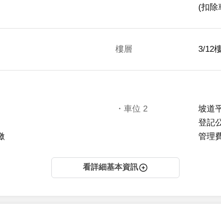
(扣除
樓層
3/12
・車位
2
坡道
登記
繳
管理費
看詳細基本資訊