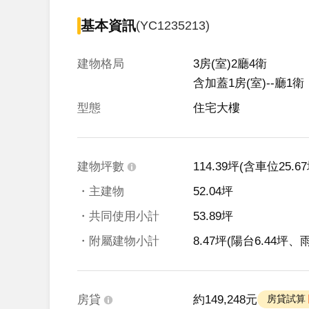
基本資訊
(YC1235213)
建物格局
3房(室)2廳4衛

含加蓋1房(室)--廳1衛
型態
住宅大樓
建物坪數
114.39坪
(含車位25.67
・主建物
52.04坪
・共同使用小計
53.89坪
・附屬建物小計
8.47坪
(陽台6.44坪、雨
房貸
約149,248元
 房貸試算 