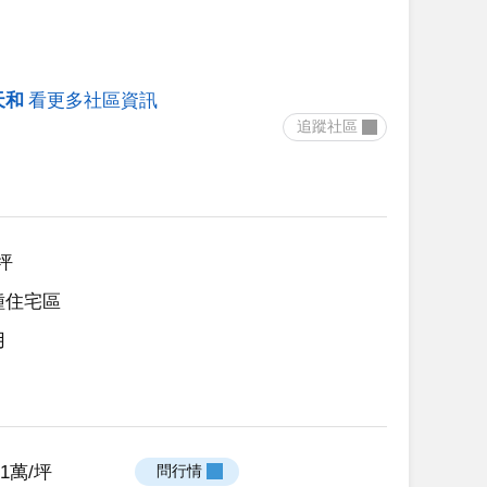
天和
看更多社區資訊
 追蹤社區 
6坪
種住宅區
用
.11萬/坪
 問行情 