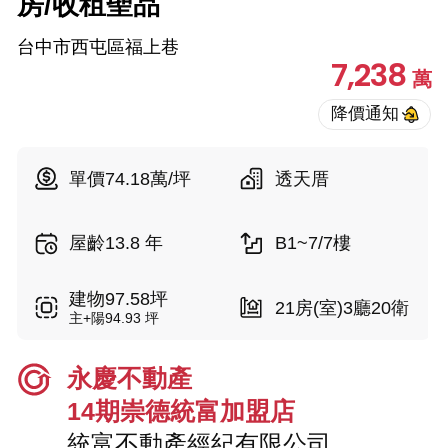
房/收租聖品
台中市西屯區福上巷
7,238
萬
單價74.18萬/坪
透天厝
屋齡13.8 年
B1~7/7樓
建物97.58坪
21房(室)3廳20衛
主+陽94.93 坪
永慶不動產
14期崇德統富加盟店
統富不動產經紀有限公司