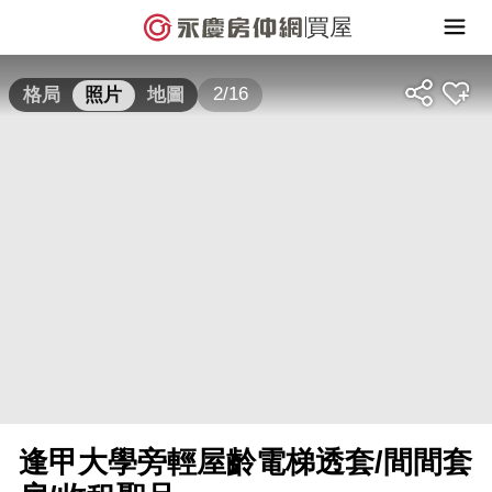
買屋
2/16
格局
照片
地圖
逢甲大學旁輕屋齡電梯透套/間間套