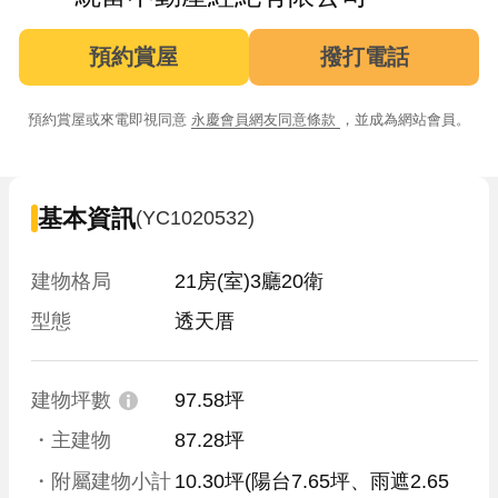
預約賞屋
撥打電話
預約賞屋或來電即視同意
永慶會員網友同意條款
，並成為網站會員。
基本資訊
(YC1020532)
建物格局
21房(室)3廳20衛
型態
透天厝
建物坪數
97.58坪
・主建物
87.28坪
・附屬建物小計
10.30坪
(陽台7.65坪、雨遮2.65