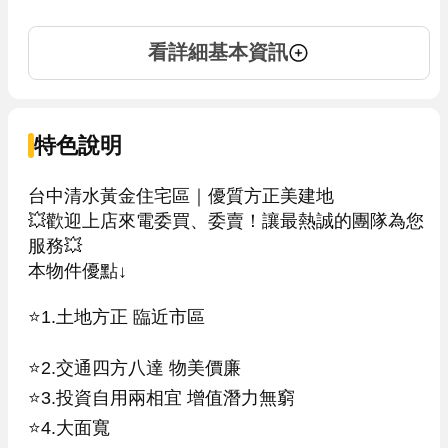
看詳細基本資訊
特色說明
台中清水黃金住宅區｜優質方正美建地

💥歡迎上店來電委買、委賣！讓最熱誠的團隊為您
服務💥

本物件優點↓

⭐️1.土地方正 臨近市區 

⭐️2.交通四方八達 物美價廉

⭐️3.投資自用兩相宜 增值潛力無窮

⭐️4.大面寬
