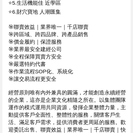
⭐️5.生活機能佳 近學區

⭐️6.財穴寶地 人潮匯集

🎯聯賣效益｜業界唯一｜千店聯賣

🎯跨區域、跨四品牌、跨產品銷售

🎯價金履約｜保證服務

🎯業界最安全建經公司

🎯全程保障買賣方安全

🎯嚴選特約代書

🎯作業流程SOP化、系統化

🎯讓交易流程更安全

經營原則唯有內外兼具的圓滿，才能創造永續經營
的企業，這亦是企業文化精隨之所在。以集體團隊
運作的模式運用共同資源，發揮企業整體力量，主
動提供客戶全面性、整體性的服務，關懷客戶生
活、滿足客戶需求，提供消費者更周延的服務。歡
迎委託出售、聯賣效益｜業界唯一｜千店聯賣｜快