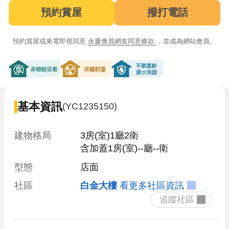
預約賞屋
撥打電話
預約賞屋或來電即視同意
永慶會員網友同意條款
，並成為網站會員。
非短期交易
非輻射屋
不限屋齡漏水保固
基本資訊
(YC1235150)
建物格局
3房(室)1廳2衛

含加蓋1房(室)--廳--衛
型態
店面
社區
白金大樓
看更多社區資訊
 追蹤社區 