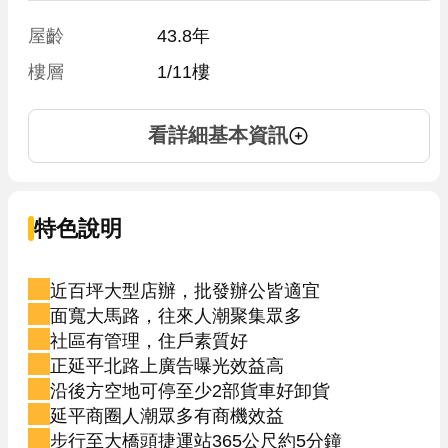
屋齡
43.8年
樓層
1/11樓
看詳細基本資訊
特色說明
近百坪大型店辦，批發辦公皆適宜
面寬大馬路，往來人潮聚集眾多
社區有管理，住戶素質好
正延平北路上廣告曝光效益高
沿後方空地可停至少2部貨車好卸貨
延平商圈人潮眾多有商機效益
步行至大橋頭捷運站365公尺約5分鐘