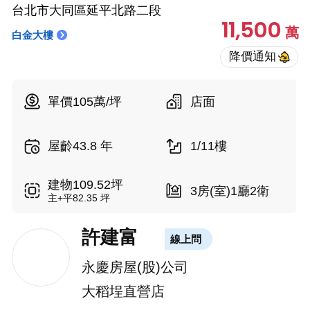
台北市大同區延平北路二段
11,500
萬
白金大樓
單價105萬/坪
店面
屋齡43.8 年
1/11樓
建物109.52坪
3房(室)1廳2衛
主+平82.35 坪
許建富
線上問
永慶房屋(股)公司
大稻埕直營店