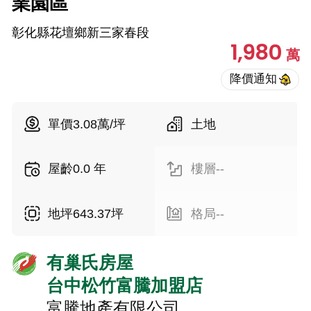
業園區
彰化縣花壇鄉新三家春段
1,980
萬
單價3.08萬/坪
土地
屋齡0.0 年
樓層--
地坪643.37坪
格局--
有巢氏房屋
台中松竹富騰加盟店
富騰地產有限公司