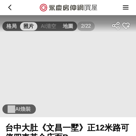
買屋
2/22
格局
照片
AI清空
地圖
AI煥裝
台中大肚《文昌一墅》正12米路可