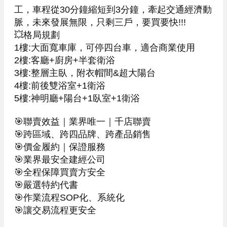
工，車程從30分鐘縮短到3分鐘，牽起交通經濟動
脈，未來發展無限，只剩三戶，要買要快!!!

💥格局規劃

1樓:大面寬車庫，可停四台車，適合商業使用

2樓:客廳+廚房+半套衛浴

3樓:整層主臥，附衣帽間&超大陽台

4樓:前後雙浴室+1衛浴

5樓:神明廳+陽台+1臥室+1衛浴

🎯聯賣效益｜業界唯一｜千店聯賣

🎯跨區域、跨四品牌、跨產品銷售

🎯價金履約｜保證服務

🎯業界最安全建經公司

🎯全程保障買賣方安全

🎯嚴選特約代書

🎯作業流程SOP化、系統化

🎯讓交易流程更安全
