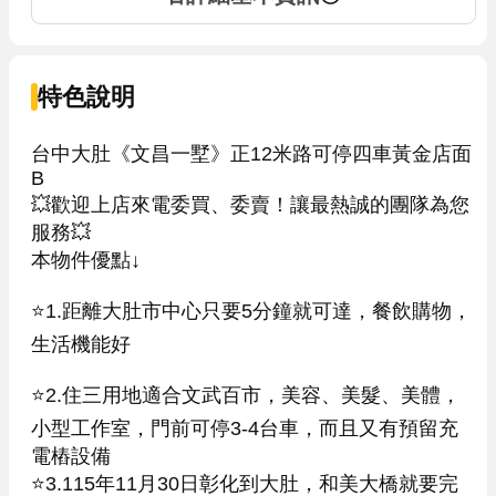
特色說明
台中大肚《文昌一墅》正12米路可停四車黃金店面
B

💥歡迎上店來電委買、委賣！讓最熱誠的團隊為您
服務💥

本物件優點↓

⭐️1.距離大肚市中心只要5分鐘就可達，餐飲購物，
生活機能好

⭐️2.住三用地適合文武百市，美容、美髮、美體，
小型工作室，門前可停3-4台車，而且又有預留充
電樁設備

⭐️3.115年11月30日彰化到大肚，和美大橋就要完