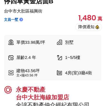
停四車黃金店面B
台中市大肚區福興街
1,480
萬
文昌一墅
單價33.98萬/坪
別墅
屋齡2.4 年
1~5/5樓
建物43.56坪
4房(室)3廳4衛
主+陽43.56 坪
永慶不動產
台中大肚海線加盟店
金諺不動產仲介經紀有限公司