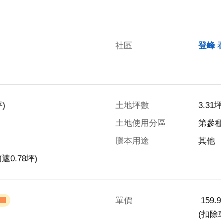
社區
登峰
)
土地坪數
3.31
土地使用分區
第參
謄本用途
其他
遮0.78坪)
單價
 159
(扣除