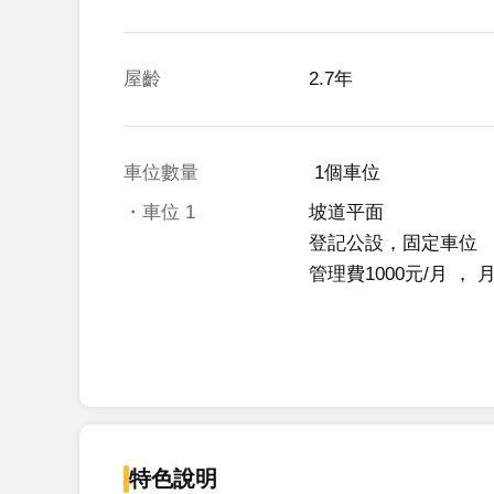
屋齡
2.7年
車位數量
 1個車位 
・車位
1
坡道平面
登記公設，固定車位
管理費1000元/月
 ， 
特色說明