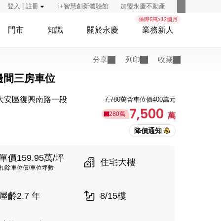
登入 | 註冊
i+智慧創新體驗館
加盟永慶不動產
保障6萬x12個月
門市
知識
關於永慶
業務新人
分享
列印
收藏
邊間三房車位
大安區復興南路一段
7,780萬
含車位價400萬元
7,500
280萬
萬
單價159.95萬/坪
住宅大樓
扣除車位價/車位坪數
屋齡2.7 年
8/15樓