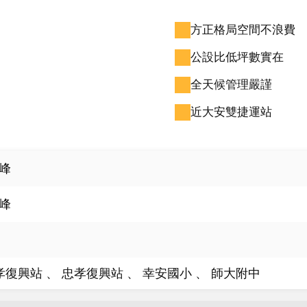
方正格局空間不浪費
公設比低坪數實在
全天候管理嚴謹
近大安雙捷運站
峰
峰
孝復興站
忠孝復興站
幸安國小
師大附中