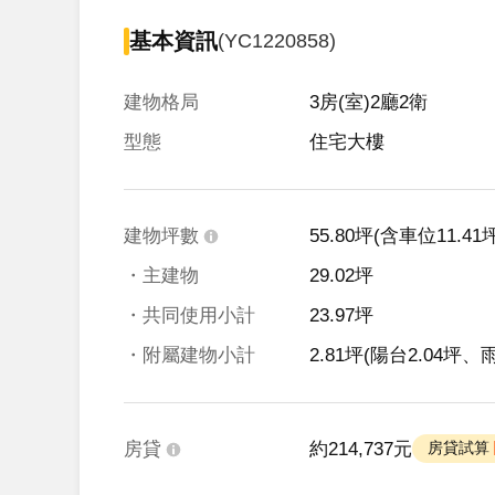
基本資訊
(YC1220858)
建物格局
3房(室)2廳2衛
型態
住宅大樓
建物坪數
55.80坪
(含車位11.41坪
・主建物
29.02坪
・共同使用小計
23.97坪
・附屬建物小計
2.81坪
(陽台2.04坪、雨
房貸
約214,737元
 房貸試算 