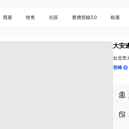
買屋
快售
社區
實價登錄3.0
租屋
大安
台北市
登峰