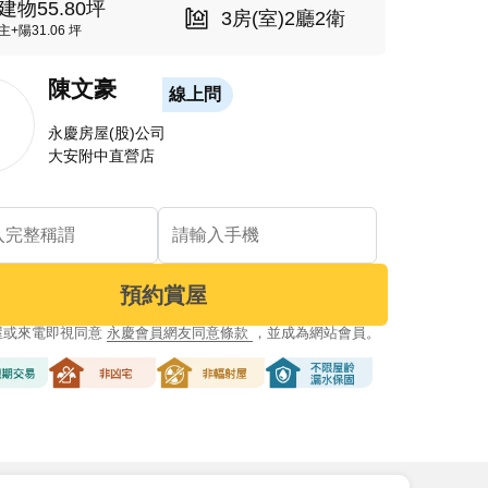
建物55.80坪
3房(室)2廳2衛
主+陽31.06 坪
陳文豪
線上問
永慶房屋(股)公司
大安附中直營店
預約賞屋
屋或來電即視同意
永慶會員網友同意條款
，並成為網站會員。
交易
非凶宅
非輻射屋
不限屋齡漏水保固