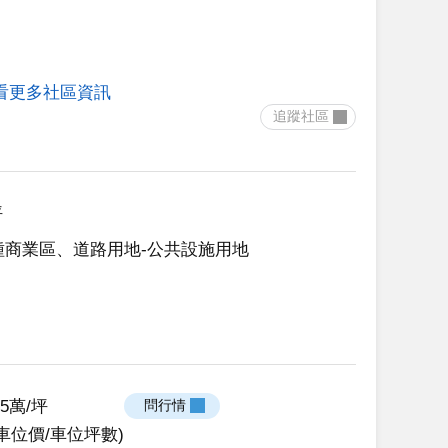
看更多社區資訊
 追蹤社區 
坪
種商業區、道路用地-公共設施用地
.95萬/坪
 問行情 
車位價/車位坪數)