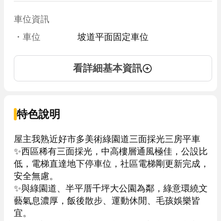
車位資訊
・車位
坡道平面固定車位
看詳細基本資訊
特色說明
屋主我熟近好市多美術綠園道三面採光三房平車

✨西區稀有三面採光，中高樓層通風極佳，公設比
低，電梯直達地下停車位，社區電梯剛更新完成，
安全無慮。

✨與綠園道、半平厝千坪大公園為鄰，綠意環繞文
藝氣息濃厚，飯後散步、運動休閒、毛孩娛樂皆
宜。
