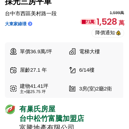
採光三房平車
1,599萬
台中市西區美村路一段
1,528
71萬
萬
大東家綠璟
單價36.9萬/坪
電梯大樓
屋齡27.1 年
6/14樓
建物41.41坪
3房(室)2廳2衛
主+陽25.75 坪
有巢氏房屋
台中松竹富騰加盟店
富騰地產有限公司