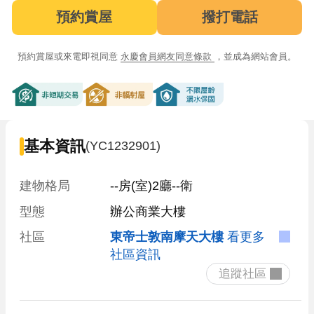
預約賞屋
撥打電話
預約賞屋或來電即視同意
永慶會員網友同意條款
，並成為網站會員。
非短期交易
非輻射屋
不限屋齡漏水保固
基本資訊
(YC1232901)
建物格局
--房(室)2廳--衛
型態
辦公商業大樓
社區
東帝士敦南摩天大樓
看更多
社區資訊
 追蹤社區 