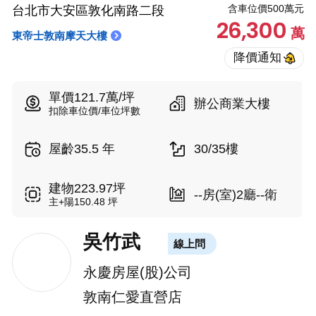
含車位價500萬元
台北市大安區敦化南路二段
26,300
萬
東帝士敦南摩天大樓
單價121.7萬/坪
辦公商業大樓
扣除車位價/車位坪數
屋齡35.5 年
30/35樓
建物223.97坪
--房(室)2廳--衛
主+陽150.48 坪
吳竹武
線上問
永慶房屋(股)公司
敦南仁愛直營店