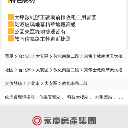
大坪數純辦正敦南前棟收租自用皆宜
氣派玻璃帷幕精華地段高級
公園東區綠地捷運皆有
敦南信義路主幹道近捷運
買屋
台北市
大安區
敦化南路二段
東帝士敦南摩天大樓
社區
台北市
大安區
敦化南路二段
東帝士敦南摩天大樓
實價登錄
台北市
大安區
敦化南路二段
依周邊環境搜尋：
信義安和站
科技大樓站
六張犁站
大安站