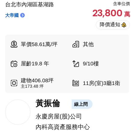
含車位價
台北市內湖區基湖路
23,800
萬
大帝國
單價58.61萬/坪
其他
屋齡19.8 年
9/10樓
建物406.08坪
11房(室)3廳1衛
主173.48 坪
黃振倫
線上問
永慶房屋(股)公司
內科高資產服務中心