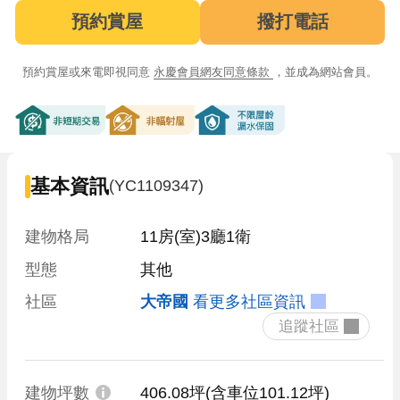
預約賞屋
撥打電話
預約賞屋或來電即視同意
永慶會員網友同意條款
，並成為網站會員。
非短期交易
非輻射屋
不限屋齡漏水保固
基本資訊
(YC1109347)
建物格局
11房(室)3廳1衛
型態
其他
社區
大帝國
看更多社區資訊
 追蹤社區 
建物坪數
406.08坪
(含車位101.12坪)