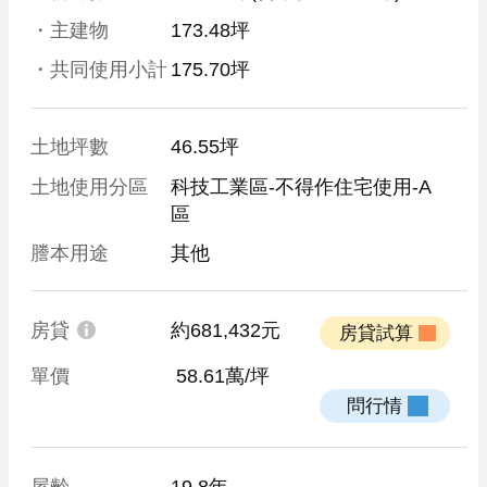
・主建物
173.48坪
・共同使用小計
175.70坪
土地坪數
46.55坪
土地使用分區
科技工業區-不得作住宅使用-A
區
謄本用途
其他
房貸
約681,432元
 房貸試算 
單價
 58.61萬/坪
 問行情 
屋齡
19.8年