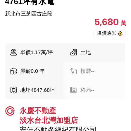
4761坪有水電
新北市三芝區古庄段
5,680
萬
單價1.17萬/坪
土地
屋齡0.0 年
樓層--
地坪4847.68坪
格局--
永慶不動產
淡水台北灣加盟店
安佳不動產經紀有限公司