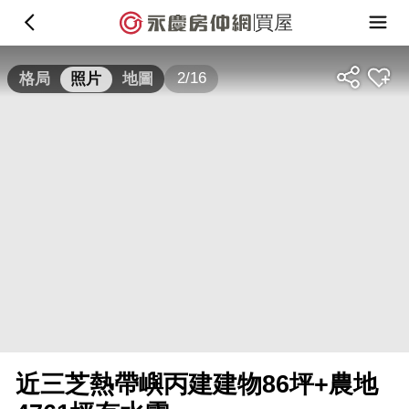
買屋
2/16
格局
照片
地圖
近三芝熱帶嶼丙建建物86坪+農地