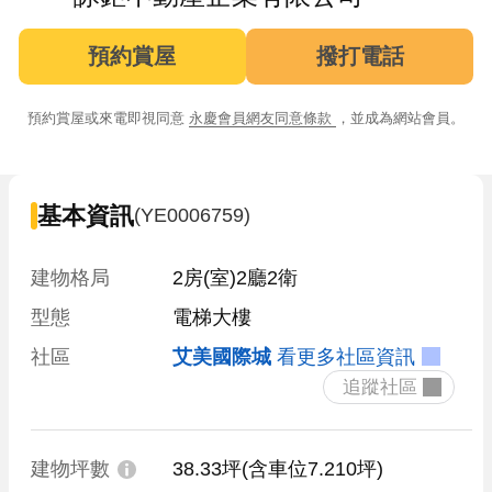
預約賞屋
撥打電話
預約賞屋或來電即視同意
永慶會員網友同意條款
，並成為網站會員。
基本資訊
(YE0006759)
建物格局
2房(室)2廳2衛
型態
電梯大樓
社區
艾美國際城
看更多社區資訊
 追蹤社區 
建物坪數
38.33坪
(含車位7.210坪)