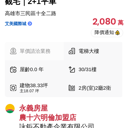
觀宅｜2+1平車
高雄市三民區十全二路
2,080
萬
艾美國際城
單價請洽業務
電梯大樓
屋齡0.0 年
30/31樓
建物38.33坪
2房(室)2廳2衛
主18.07 坪
永義房屋
農十六明倫加盟店
詠鉅不動產企業有限公司