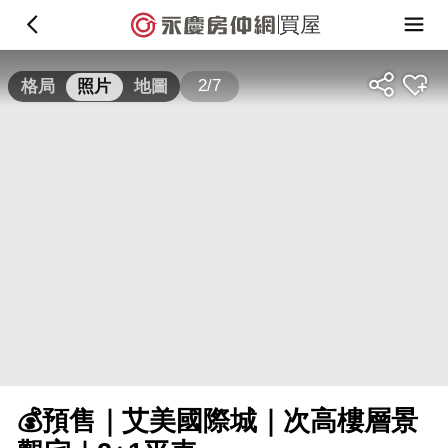
買屋
2/7
格局
照片
地圖
💰預售｜艾美國際城｜次高樓層景