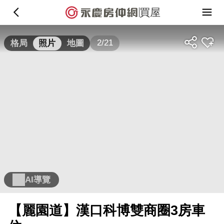
買屋
2/21
格局
照片
地圖
AI導覽
【麗園道】漢口科博雙商圈3房車