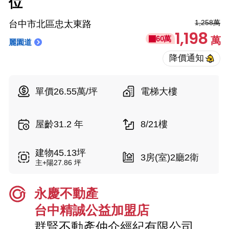
位
1,258萬
台中市北區忠太東路
1,198
60萬
萬
麗園道
單價26.55萬/坪
電梯大樓
屋齡31.2 年
8/21樓
建物45.13坪
3房(室)2廳2衛
主+陽27.86 坪
永慶不動產
台中精誠公益加盟店
群賢不動產仲介經紀有限公司