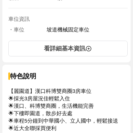
車位資訊
・車位
坡道機械固定車位
看詳細基本資訊
特色說明
【麗園道】漢口科博雙商圈3房車位

🌟採光3房屋況佳輕鬆入住 　

🌟漢口、科博雙商圈，生活機能完善

🌟下樓即園道，散步好去處 　

🌟車程5分鐘到中華國小、立人國中，輕鬆接送

🌟近大全聯採買便利