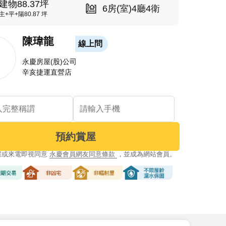
建物88.37坪
6房(室)4廳4衛
主+平+陽80.87 坪
陳瑋龍
線上問
永慶房屋(股)公司
辛亥捷運直營店
預約賞屋
屋或來電即視同意
永慶會員網友同意條款
，並成為網站會員。
交易
非凶宅
非輻射屋
不限屋齡漏水保固