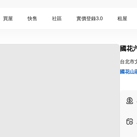
買屋
快售
社區
實價登錄3.0
租屋
國花
台北市
國花山