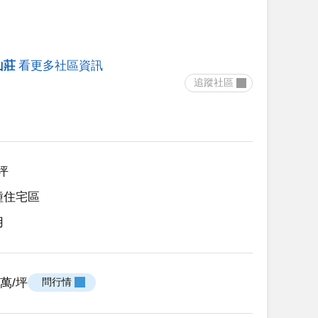
山莊
看更多社區資訊
 追蹤社區 
7坪
種住宅區
用
35萬/坪
 問行情 