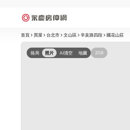
首頁
買屋
台北市
文山區
辛亥路四段
國花山莊
2/18
格局
照片
AI清空
地圖