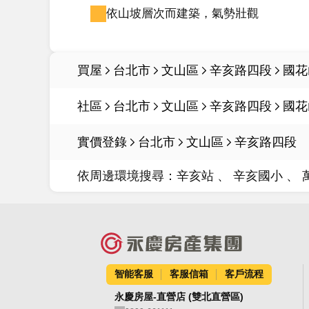
依山坡層次而建築，氣勢壯觀
買屋
台北市
文山區
辛亥路四段
國花
社區
台北市
文山區
辛亥路四段
國花
實價登錄
台北市
文山區
辛亥路四段
依周邊環境搜尋：
辛亥站
辛亥國小
智能客服
客服信箱
客戶流程
永慶房屋-直營店 (雙北直營區)