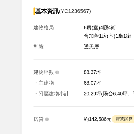
基本資訊
(YC1236567)
建物格局
6房(室)4廳4衛

含加蓋1房(室)1廳1衛
型態
透天厝
建物坪數
88.37坪
・主建物
68.07坪
・附屬建物小計
20.29坪
(陽台6.40坪、
房貸
約142,586元
 房貸試算 