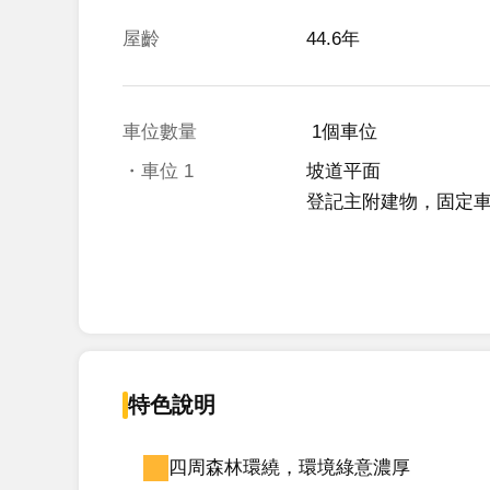
屋齡
44.6年
車位數量
 1個車位 
・車位
1
坡道平面
登記主附建物，固定
特色說明
四周森林環繞，環境綠意濃厚