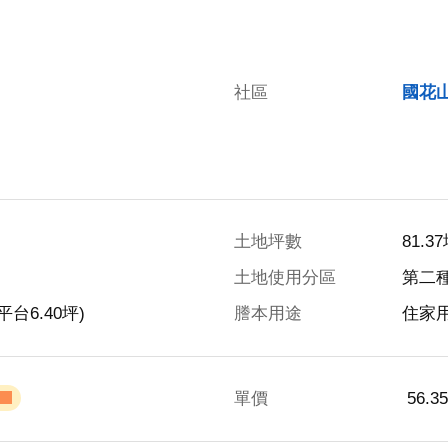
社區
國花
土地坪數
81.3
土地使用分區
第二
平台6.40坪)
謄本用途
住家
單價
 56.