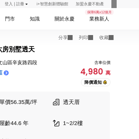
登入 | 註冊
i+智慧創新體驗館
加盟永慶不動產
保障6萬x12個月
門市
知識
關於永慶
業務新人
分享
列印
收藏
六房別墅透天
文山區辛亥路四段
含車位價
4,980
莊
萬
單價56.35萬/坪
透天厝
屋齡44.6 年
1~2/2樓