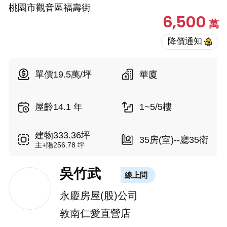
桃園市觀音區福壽街
6,500
萬
單價19.5萬/坪
華廈
屋齡14.1 年
1~5/5樓
建物333.36坪
35房(室)--廳35衛
主+陽256.78 坪
吳竹武
線上問
永慶房屋(股)公司
敦南仁愛直營店