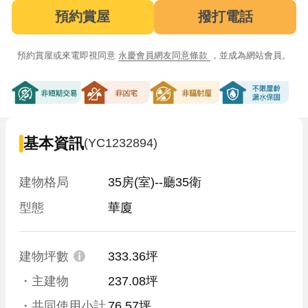
預約賞屋
撥打電話
預約賞屋或來電即視同意
永慶會員網友同意條款
，並成為網站會員。
非短期交易
非凶宅
非輻射屋
不限屋齡漏
基本資訊
(YC1232894)
建物格局
35房(室)--廳35衛
型態
華廈
建物坪數
333.36坪
・主建物
237.08坪
・共同使用小計
76.57坪