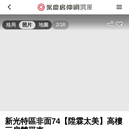
買屋
2/18
格局
照片
地圖
新光特區非面74【陞霖太美】高樓