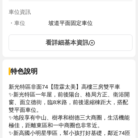
車位資訊
・車位
坡道平面固定車位
看詳細基本資訊
特色說明
新光特區非面74【陞霖太美】高樓三房雙平車

✨新光特區一年屋，前後陽台、格局方正、衛浴開
窗、面立德街，臨8米路，前後退縮棟距大，搭配
雙平面車位。

✨地段享有中山、樹孝和樹德三大商圈，生活機能
極佳，距離東區和一中商圈也非常近。

✨新高國小明星學區，幫小孩打好基礎，鄰近74匝