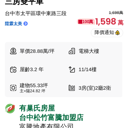
三房雙平車
1,698萬
台中市太平區環中東路三段
1,598
100萬
萬
陞霖太美
單價28.88萬/坪
電梯大樓
屋齡3.2 年
11/14樓
建物55.33坪
3房(室)2廳2衛
主+陽24.82 坪
有巢氏房屋
台中松竹富騰加盟店
富騰地產有限公司