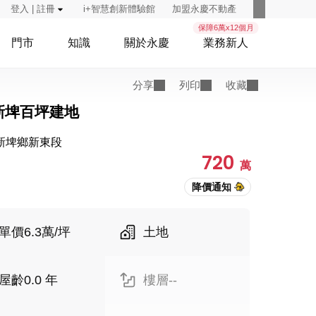
登入 | 註冊
i+智慧創新體驗館
加盟永慶不動產
保障6萬x12個月
門市
知識
關於永慶
業務新人
分享
列印
收藏
新埤百坪建地
新埤鄉新東段
720
萬
單價6.3萬/坪
土地
屋齡0.0 年
樓層--