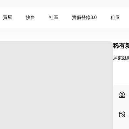
買屋
快售
社區
實價登錄3.0
租屋
稀有
屏東縣