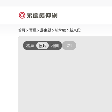
首頁
買屋
屏東縣
新埤鄉
新東段
2/4
格局
照片
地圖