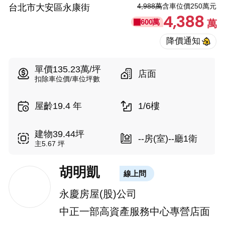
4,988萬
含車位價250萬元
台北市大安區永康街
4,388
600萬
萬
單價135.23萬/坪
店面
扣除車位價/車位坪數
屋齡19.4 年
1/6樓
建物39.44坪
--房(室)--廳1衛
主5.67 坪
胡明凱
線上問
永慶房屋(股)公司
中正一部高資產服務中心專營店面