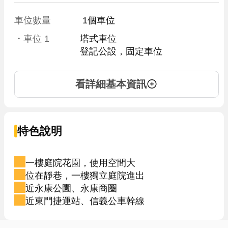
車位數量
 1個車位 
・車位
1
塔式車位
登記公設，固定車位
看詳細基本資訊
特色說明
一樓庭院花園，使用空間大
位在靜巷，一樓獨立庭院進出
近永康公園、永康商圈
近東門捷運站、信義公車幹線