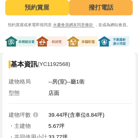
預約賞屋
撥打電話
預約賞屋或來電即視同意
永慶會員網友同意條款
，並成為網站會員。
非短期交易
非凶宅
非輻射屋
不限屋齡漏
基本資訊
(YC1192568)
建物格局
--房(室)--廳1衛
型態
店面
建物坪數
39.44坪
(含車位8.84坪)
・主建物
5.67坪
・共同使用小計
33.77坪