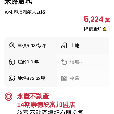
米路農地
彰化縣溪湖鎮大庭段
5,224
萬
單價5.98萬/坪
土地
屋齡0.0 年
樓層--
地坪873.62坪
格局--
永慶不動產
14期崇德統富加盟店
統富不動產經紀有限公司