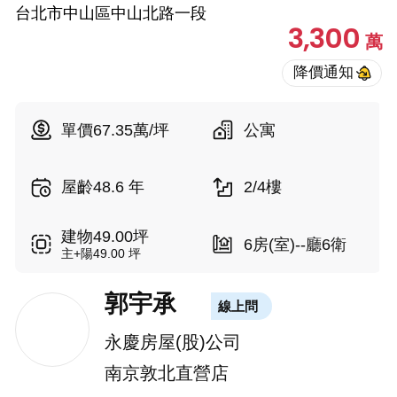
台北市中山區中山北路一段
3,300
萬
單價67.35萬/坪
公寓
屋齡48.6 年
2/4樓
建物49.00坪
6房(室)--廳6衛
主+陽49.00 坪
郭宇承
線上問
永慶房屋(股)公司
南京敦北直營店