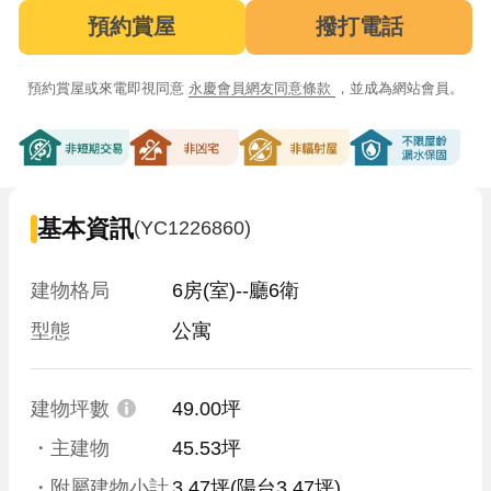
預約賞屋
撥打電話
預約賞屋或來電即視同意
永慶會員網友同意條款
，並成為網站會員。
非短期交易
非凶宅
非輻射屋
不限屋齡漏
基本資訊
(YC1226860)
建物格局
6房(室)--廳6衛
型態
公寓
建物坪數
49.00坪
・主建物
45.53坪
・附屬建物小計
3.47坪
(陽台3.47坪)