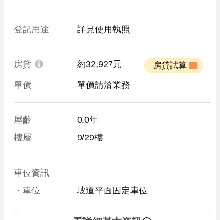
登記用途
詳見使用執照
房貸
約32,927元
 房貸試算 
單價
單價請洽業務
屋齡
0.0年
樓層
9/29樓
車位資訊
・車位
坡道平面固定車位