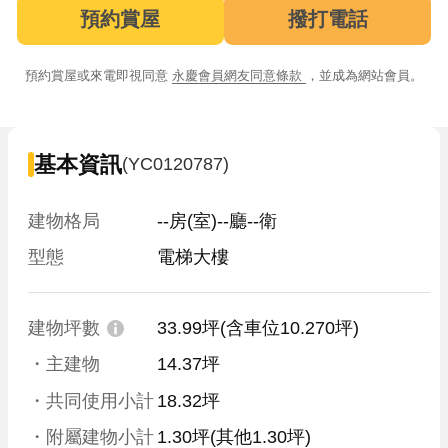
預約賞屋
撥打電話
預約賞屋或來電即視同意
永慶會員網友同意條款
，並成為網站會員。
基本資訊
(YC0120787)
建物格局
--房(室)--廳--衛
型態
電梯大樓
建物坪數
33.99坪
(含車位10.270坪)
・主建物
14.37坪
・共同使用小計
18.32坪
・附屬建物小計
1.30坪
(其他1.30坪)