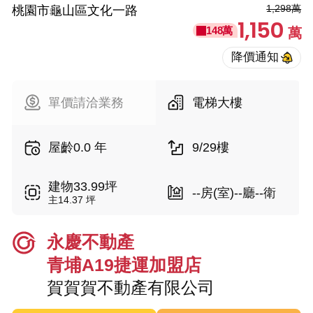
1,298萬
桃園市龜山區文化一路
1,150
148萬
萬
單價請洽業務
電梯大樓
屋齡0.0 年
9/29樓
建物33.99坪
--房(室)--廳--衛
主14.37 坪
永慶不動產
青埔A19捷運加盟店
賀賀賀不動產有限公司