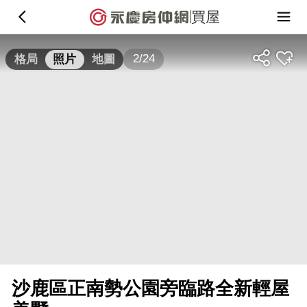
買屋
2/24
格局
照片
地圖
沙鹿區正南勢公園旁臨路全新輕屋