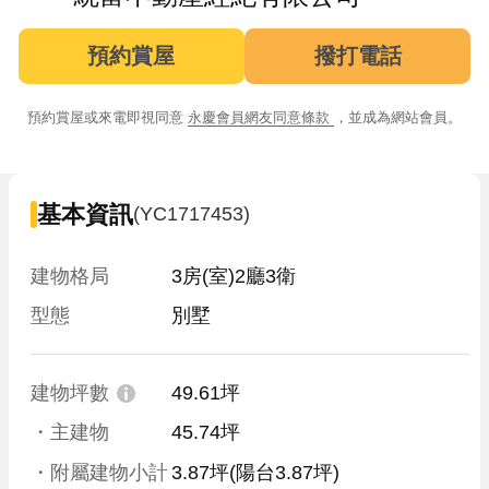
預約賞屋
撥打電話
預約賞屋或來電即視同意
永慶會員網友同意條款
，並成為網站會員。
基本資訊
(YC1717453)
建物格局
3房(室)2廳3衛
型態
別墅
建物坪數
49.61坪
・主建物
45.74坪
・附屬建物小計
3.87坪
(陽台3.87坪)