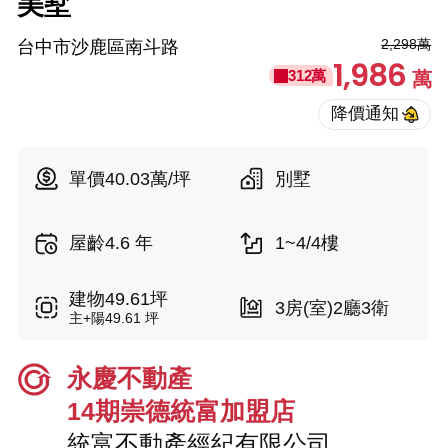
美墅
2,298萬
台中市沙鹿區南斗路
1,986
312萬
萬
單價40.03萬/坪
別墅
屋齡4.6 年
1~4/4樓
建物49.61坪
3房(室)2廳3衛
主+陽49.61 坪
永慶不動產
14期崇德統富加盟店
統富不動產經紀有限公司