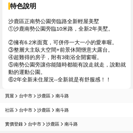
特色說明
沙鹿區正南勢公園旁臨路全新輕屋美墅

①沙鹿南勢公園旁臨10米路，全新2年美墅。

②擁有6.2米面寬，可併停一大一小的愛車喔。

③整層大主臥大空間+前景休閒愜意大露台。

④超難得的房子，附有3衛浴全開窗喔。

⑤南勢公園旁讓你能隨時都能有說走就走，說動就
動的運動公園。

⑥2年全新未住屋況--全新就是有舒服感！！
買屋
台中市
沙鹿區
南斗路
社區
台中市
沙鹿區
南斗路
實價登錄
台中市
沙鹿區
南斗路