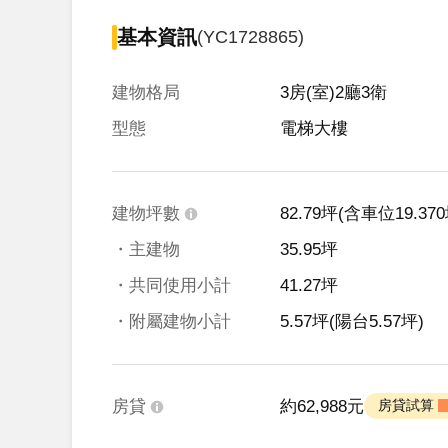
基本資訊
(YC1728865)
建物格局
3房(室)2廳3衛
型態
電梯大樓
建物坪數
82.79坪
(含車位19.370
・主建物
35.95坪
・共同使用小計
41.27坪
・附屬建物小計
5.57坪
(陽台5.57坪)
房貸
約62,988元
 房貸試算 