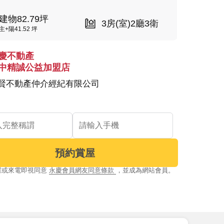
建物82.79坪
3房(室)2廳3衛
主+陽41.52 坪
慶不動產
中精誠公益加盟店
賢不動產仲介經紀有限公司
預約賞屋
屋或來電即視同意
永慶會員網友同意條款
，並成為網站會員。