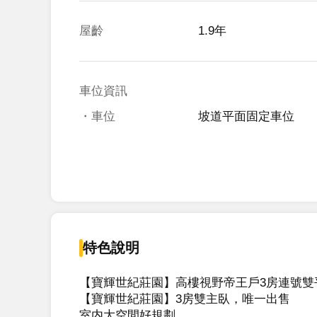
屋齡
1.9年
車位資訊
・車位
坡道平面固定車位
特色說明
【寶輝世紀莊園】高樓視野帝王戶3房連號雙平車
【寶輝世紀莊園】3房雙主臥，唯一出售

室内大空間好規劃
