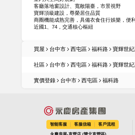
客廳落地窗設計、寬敞陽臺，市景視野

寶輝頂級建設，尊榮居住品質

商圈機能成熟完善，具備衣食住行娛樂，便利
買屋
台中市
西屯區
福科路
寶輝世紀莊
社區
台中市
西屯區
福科路
寶輝世紀莊
實價登錄
台中市
西屯區
福科路
智能客服
客服信箱
客戶流程
永慶房屋-直營店 (雙北直營區)