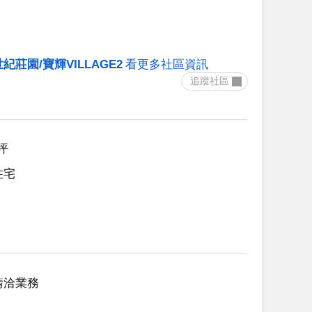
紀莊園/寶輝VILLAGE2
看更多社區資訊
 追蹤社區 
0坪
住宅
請洽業務