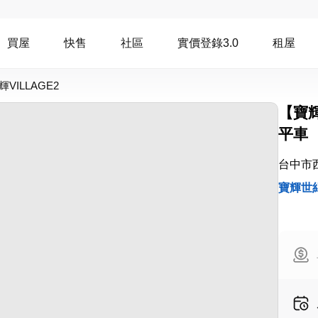
買屋
快售
社區
實價登錄3.0
租屋
VILLAGE2
【寶
平車
台中市
寶輝世紀