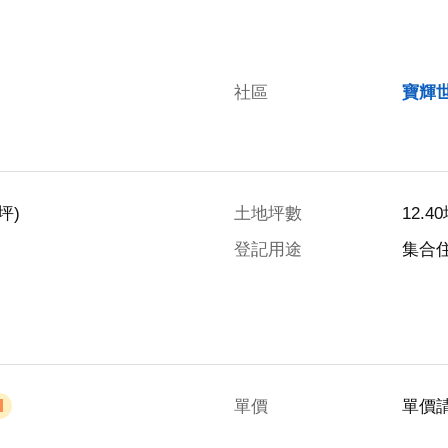
社區
寶輝世
坪)
土地坪數
12.4
登記用途
集合
單價
單價