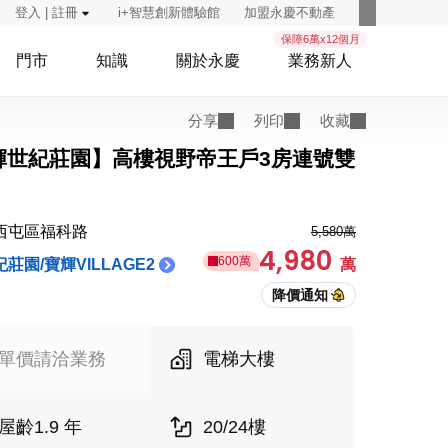
登入 | 註冊
i+智慧創新體驗館
加盟永慶不動產
保障6萬x12個月
門市
知識
關於永慶
業務新人
分享
列印
收藏
輝世紀莊園】高樓視野帝王戶3房連號雙
西屯區福科路
5,580萬
4,980
600萬
莊園/寶輝VILLAGE2
萬
單價請洽業務
電梯大樓
屋齡1.9 年
20/24樓