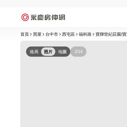
首頁
買屋
台中市
西屯區
福科路
寶輝世紀莊園/寶輝
2/14
格局
照片
地圖