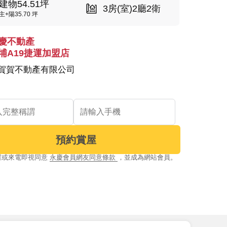
建物54.51坪
3房(室)2廳2衛
主+陽35.70 坪
慶不動產
埔A19捷運加盟店
賀賀不動產有限公司
預約賞屋
屋或來電即視同意
永慶會員網友同意條款
，並成為網站會員。