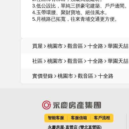
3.低公設比，單純三拼豪宅建築、戶戶邊間。
4.玉帶環腰、聚財寶地、絕佳風水。

5.月桃路已拓寬，往來青埔交通更方便。

買屋
桃園市
觀音區
十全路
華園天喆
社區
桃園市
觀音區
十全路
華園天喆
實價登錄
桃園市
觀音區
十全路
智能客服
客服信箱
客戶流程
永慶房屋-直營店 (雙北直營區)