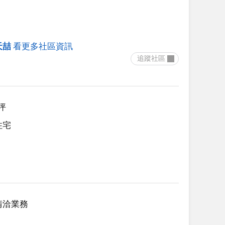
天喆
看更多社區資訊
 追蹤社區 
8坪
住宅
請洽業務