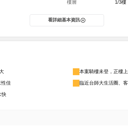
樓層
1/3樓
看詳細基本資訊
大
本案騎樓未登，正樓上登
來性佳
臨近台師大生活圈、客
水快