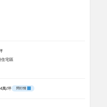
9坪
種住宅區
.14萬/坪
 問行情 