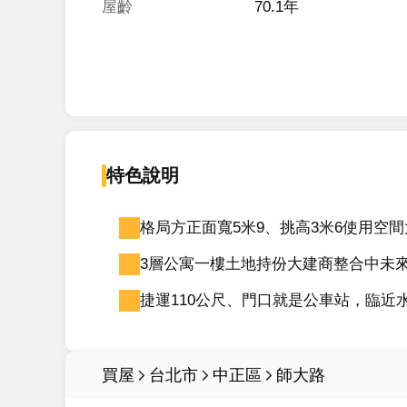
屋齡
70.1年
特色說明
格局方正面寬5米9、挑高3米6使用空間
3層公寓一樓土地持份大建商整合中未
捷運110公尺、門口就是公車站，臨近
買屋
台北市
中正區
師大路