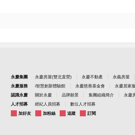
永慶集團
永慶房屋(雙北直營)
永慶不動產
永義房屋
永慶服務
i智慧創新體驗館
永慶慈善基金會
永慶居家
認識永慶
關於永慶
品牌願景
集團組織簡介
永慶房
人才招募
經紀人員招募
數位人才招募
加好友
加粉絲
追蹤
訂閱