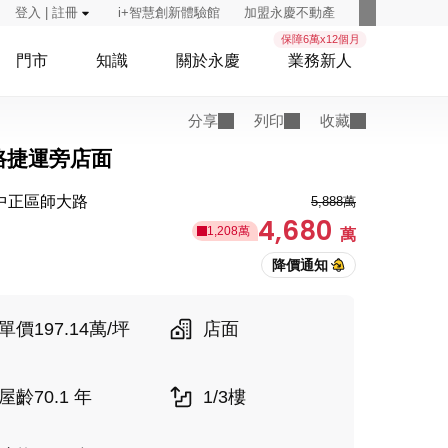
登入 | 註冊
i+智慧創新體驗館
加盟永慶不動產
保障6萬x12個月
門市
知識
關於永慶
業務新人
分享
列印
收藏
路捷運旁店面
中正區師大路
5,888萬
4,680
1,208萬
萬
單價197.14萬/坪
店面
屋齡70.1 年
1/3樓