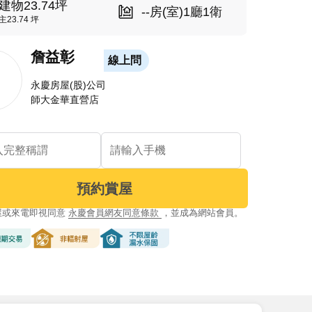
建物23.74坪
--房(室)1廳1衛
主23.74 坪
詹益彰
線上問
永慶房屋(股)公司
師大金華直營店
預約賞屋
屋或來電即視同意
永慶會員網友同意條款
，並成為網站會員。
交易
非輻射屋
不限屋齡漏水保固