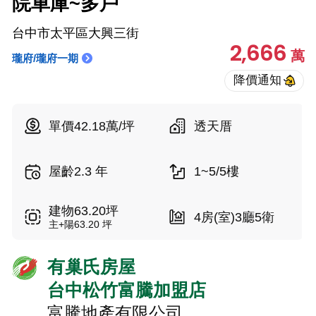
院車庫~多戶
台中市太平區大興三街
2,666
萬
瓏府/瓏府一期
單價42.18萬/坪
透天厝
屋齡2.3 年
1~5/5樓
建物63.20坪
4房(室)3廳5衛
主+陽63.20 坪
有巢氏房屋
台中松竹富騰加盟店
富騰地產有限公司