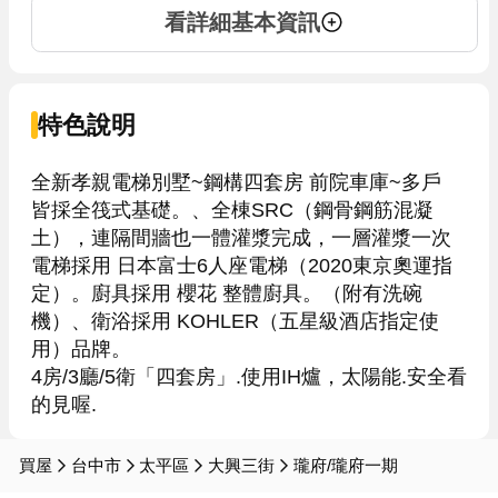
看詳細基本資訊
特色說明
全新孝親電梯別墅~鋼構四套房 前院車庫~多戶

皆採全筏式基礎。、全棟SRC（鋼骨鋼筋混凝
土），連隔間牆也一體灌漿完成，一層灌漿一次

電梯採用 日本富士6人座電梯（2020東京奧運指
定）。廚具採用 櫻花 整體廚具。（附有洗碗
機）、衛浴採用 KOHLER（五星級酒店指定使
用）品牌。

4房/3廳/5衛「四套房」.使用IH爐，太陽能.安全看
買屋
台中市
太平區
大興三街
瓏府/瓏府一期