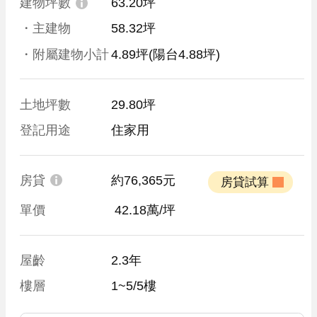
建物坪數
63.20坪
・主建物
58.32坪
・附屬建物小計
4.89坪
(陽台4.88坪)
土地坪數
29.80坪
登記用途
住家用
房貸
約76,365元
 房貸試算 
單價
 42.18萬/坪
屋齡
2.3年
樓層
1~5/5樓