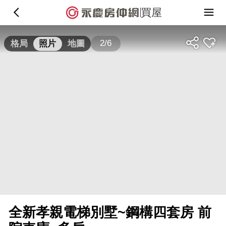
買屋
2/6
格局
照片
地圖
全新孝親電梯別墅~鋼構四套房 前