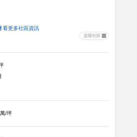
樹
看更多社區資訊
 追蹤社區 
9坪
用
84萬/坪