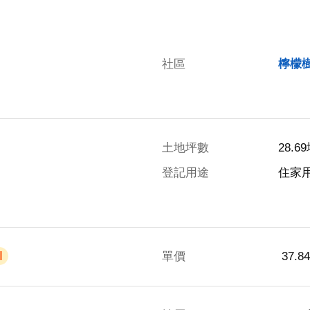
社區
檸檬
土地坪數
28.6
登記用途
住家
單價
 37.