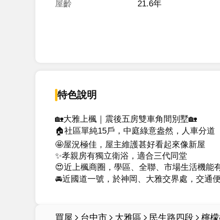
屋齡
21.6年
特色說明
🏡大雅上楓｜震後五房雙車角間別墅🏡

🏠社區單純15戶，中庭綠意盎然，人車分道

🤩屋況極佳，屋主維護甚好看起來像新屋

✨孝親房有獨立衛浴，適合三代同堂

😍近上楓商圈，學區、全聯、市場生活機能有
買屋
台中市
大雅區
民生路四段
檸檬