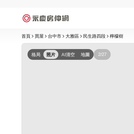
首頁
買屋
台中市
大雅區
民生路四段
檸檬樹
2/27
格局
照片
AI清空
地圖