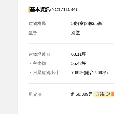
基本資訊
(YC1711084)
建物格局
5房(室)2廳3.5衛
型態
別墅
建物坪數
63.11坪
・主建物
55.42坪
・附屬建物小計
7.69坪
(陽台7.69坪)
房貸
約68,389元
 房貸試算 