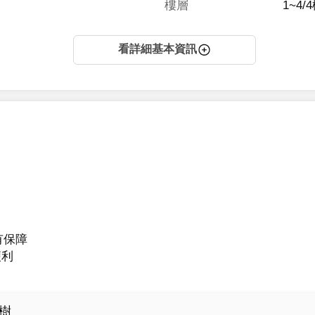
樓層
1~4/
看詳細基本資訊
保障

樹