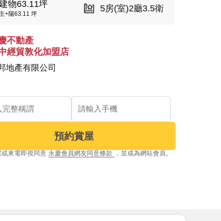
建物63.11坪
5房(室)2廳3.5衛
主+陽63.11 坪
慶不動產
中經貿敦化加盟店
邦地產有限公司
預約賞屋
屋或來電即視同意
永慶會員網友同意條款
，並成為網站會員。