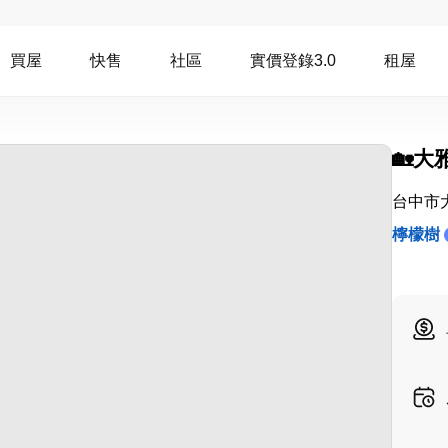
買屋
快售
社區
實價登錄3.0
租屋
🏡
台中市
檸檬樹