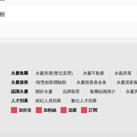
樹
永慶集團
永慶房屋(雙北直營)
永慶不動產
永義房屋
永慶服務
i智慧創新體驗館
永慶慈善基金會
永慶居家
認識永慶
關於永慶
品牌願景
集團組織簡介
永慶房
人才招募
經紀人員招募
數位人才招募
加好友
加粉絲
追蹤
訂閱