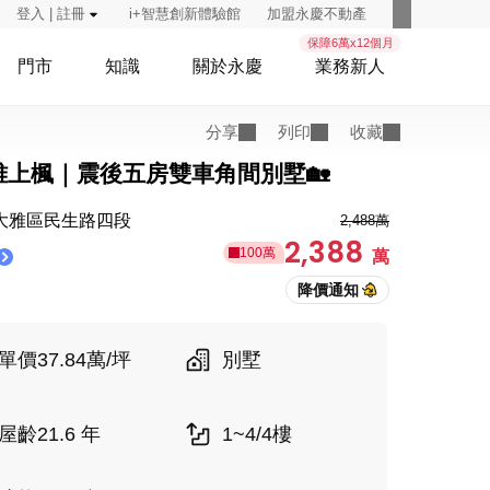
登入 | 註冊
i+智慧創新體驗館
加盟永慶不動產
保障6萬x12個月
門市
知識
關於永慶
業務新人
分享
列印
收藏
大雅上楓｜震後五房雙車角間別墅🏡
大雅區民生路四段
2,488萬
2,388
100萬
萬
單價37.84萬/坪
別墅
屋齡21.6 年
1~4/4樓