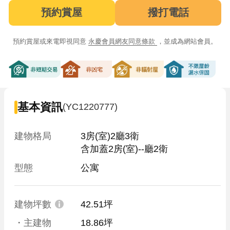
預約賞屋
撥打電話
預約賞屋或來電即視同意
永慶會員網友同意條款
，並成為網站會員。
非短期交易
非凶宅
非輻射屋
不限屋齡漏
基本資訊
(YC1220777)
建物格局
3房(室)2廳3衛

含加蓋2房(室)--廳2衛
型態
公寓
建物坪數
42.51坪
・主建物
18.86坪