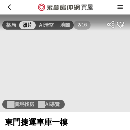
買屋
2/16
格局
照片
AI清空
地圖
實境找房
AI導覽
東門捷運車庫一樓