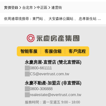
實價登錄
台北市
中正區
連雲街
依周邊環境搜尋：
東門站
大安森林公園站
忠孝新生站
幸
智能客服
客服信箱
客戶流程
永慶房屋-直營店 (雙北直營區)
0800-661111
CS@evertrust.com.tw
永慶不動產-加盟店 (非直營區)
0800-306888
realestate@evertrust.com.tw
服務時間：週一至週五 9:00－18:00