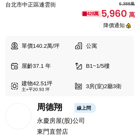
6,388萬
台北市中正區連雲街
5,960
428萬
萬
單價140.2萬/坪
公寓
屋齡37.1 年
B1~1/5樓
建物42.51坪
3房(室)2廳3衛
主+平20.93 坪
周德翔
線上問
永慶房屋(股)公司
東門直營店