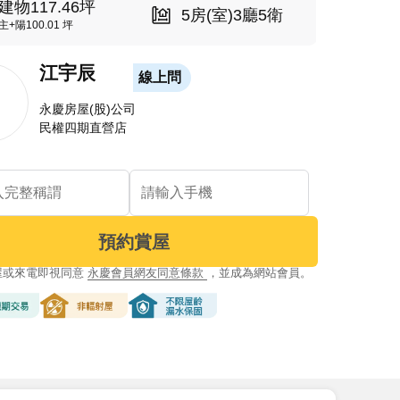
建物117.46坪
5房(室)3廳5衛
主+陽100.01 坪
江宇辰
線上問
永慶房屋(股)公司
民權四期直營店
預約賞屋
屋或來電即視同意
永慶會員網友同意條款
，並成為網站會員。
交易
非輻射屋
不限屋齡漏水保固