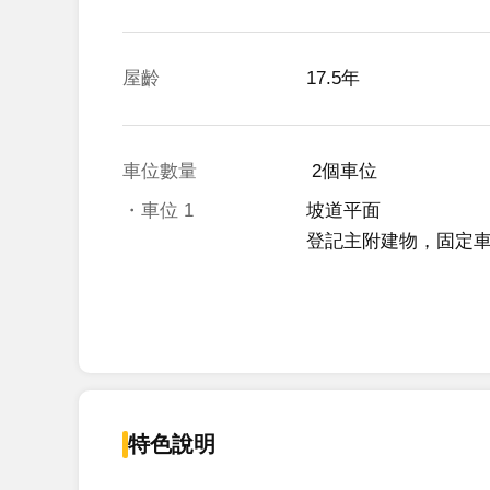
屋齡
17.5年
車位數量
 2個車位 
・車位
1
坡道平面
登記主附建物，固定
特色說明