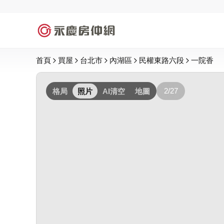
首頁
買屋
台北市
內湖區
民權東路六段
一院香
2/27
格局
照片
AI清空
地圖