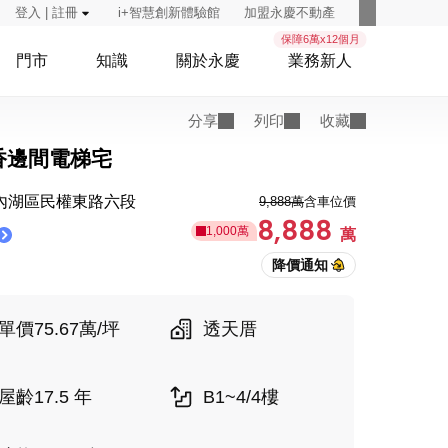
登入 | 註冊
i+智慧創新體驗館
加盟永慶不動產
保障6萬x12個月
門市
知識
關於永慶
業務新人
分享
列印
收藏
香邊間電梯宅
內湖區民權東路六段
9,888萬
含車位價
8,888
1,000萬
萬
單價75.67萬/坪
透天厝
屋齡17.5 年
B1~4/4樓