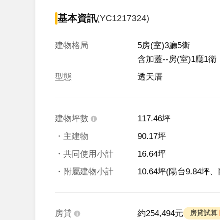
基本資訊
(YC1217324)
建物格局
5房(室)3廳5衛

含加蓋--房(室)1廳1衛
型態
透天厝
建物坪數
117.46坪
・主建物
90.17坪
・共同使用小計
16.64坪
・附屬建物小計
10.64坪
(陽台9.84坪、
房貸
約254,494元
 房貸試算 