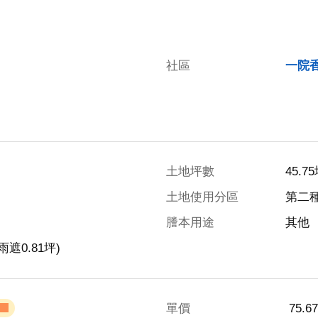
社區
一院
土地坪數
45.7
土地使用分區
第二
謄本用途
其他
雨遮0.81坪)
單價
 75.