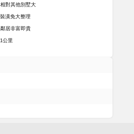
間相對其他別墅大
裝潢免大整理
，鄰居非富即貴
1公里