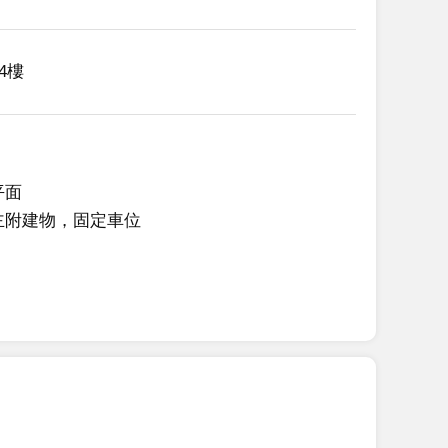
/4樓
平面
主附建物，固定車位