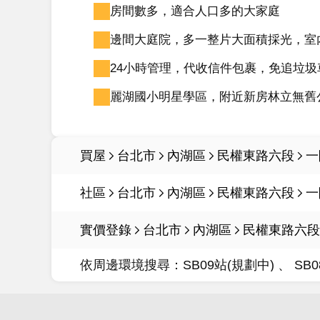
房間數多，適合人口多的大家庭
邊間大庭院，多一整片大面積採光，室
24小時管理，代收信件包裹，免追垃圾
麗湖國小明星學區，附近新房林立無舊
買屋
台北市
內湖區
民權東路六段
一
社區
台北市
內湖區
民權東路六段
一
實價登錄
台北市
內湖區
民權東路六段
依周邊環境搜尋：
SB09站(規劃中)
SB