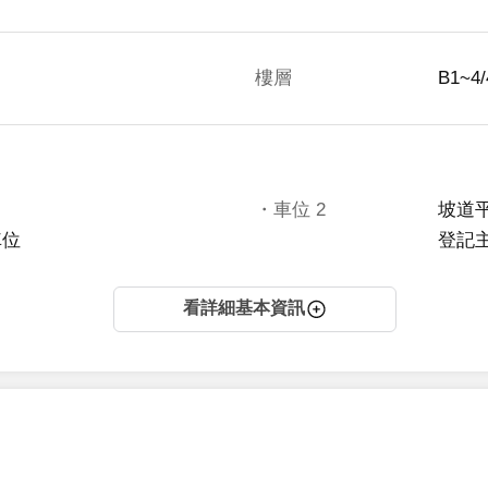
樓層
B1~4
・車位
2
坡道
車位
登記
看詳細基本資訊