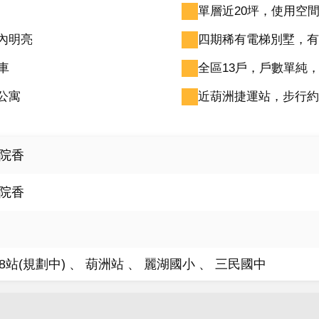
單層近20坪，使用空
內明亮
四期稀有電梯別墅，有
車
全區13戶，戶數單純
公寓
近葫洲捷運站，步行約
院香
院香
08站(規劃中)
葫洲站
麗湖國小
三民國中