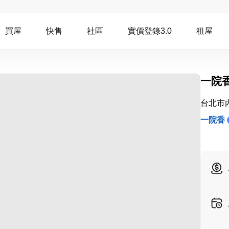
買屋
快售
社區
實價登錄3.0
租屋
一院
台北市
一院香