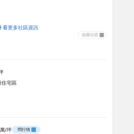
香
看更多社區資訊
 追蹤社區 
5坪
種住宅區
67萬/坪
 問行情 