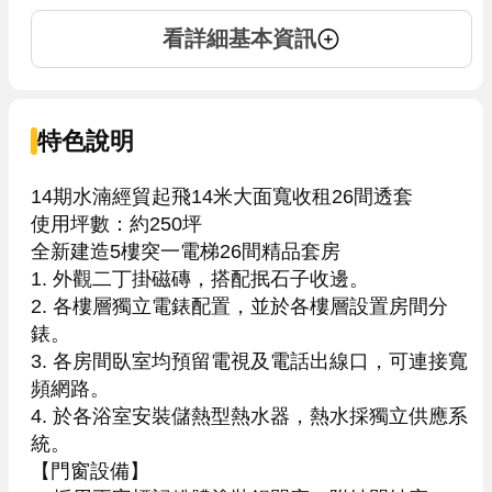
看詳細基本資訊
特色說明
14期水湳經貿起飛14米大面寬收租26間透套

使用坪數：約250坪

全新建造5樓突一電梯26間精品套房

1. 外觀二丁掛磁磚，搭配抿石子收邊。

2. 各樓層獨立電錶配置，並於各樓層設置房間分
錶。

3. 各房間臥室均預留電視及電話出線口，可連接寬
頻網路。

4. 於各浴室安裝儲熱型熱水器，熱水採獨立供應系
統。

【門窗設備】
