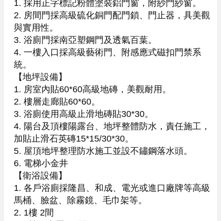
1. 採用正字標記粉體塗裝鋁門窗，附紗門紗窗。

2. 房間門採高級硫化銅門配門鎖、門止器，具美觀
與實用性。

3. 浴廁門採南亞塑鋼門及透氣百葉。

4. 一樓入口採高級藝術門、附感應式磁扣門禁系
統。

【地坪設備】

1. 房室內貼60*60高級地磚，美觀耐用。

2. 樓層走廊貼60*60。

3. 浴廁使用高級止滑地磚貼30*30。

4. 陽台及頂樓陽露台、地坪整體防水，責任施工，
加貼止滑石英磚15*15/30*30。

5. 屋頂地坪整理防水施工並設不鏽鋼落水頭。

6. 電梯小金井

【衛浴設備】

1. 各戶浴廁採隆昌、和成、電光或進口廠牌等高級
馬桶、臉盆、除霧鏡、毛巾架等。

2. 1樓 2間
