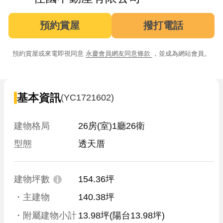
預約賞屋
撥打電話
預約賞屋或來電即視同意
永慶會員網友同意條款
，並成為網站會員。
基本資訊
(YC1721602)
建物格局
26房(室)1廳26衛
型態
透天厝
建物坪數
154.36坪
・主建物
140.38坪
・附屬建物小計
13.98坪
(陽台13.98坪)