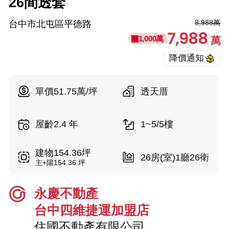
26間透套
8,988萬
台中市北屯區平德路
7,988
1,000萬
萬
單價51.75萬/坪
透天厝
屋齡2.4 年
1~5/5樓
建物154.36坪
26房(室)1廳26衛
主+陽154.36 坪
永慶不動產
台中四維捷運加盟店
住國不動產有限公司