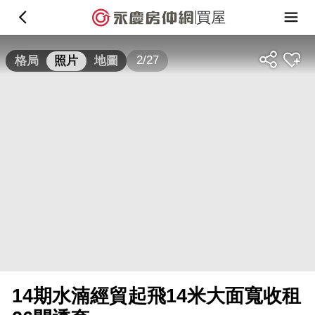
買屋
2/27
格局
照片
地圖
14期水湳經貿起飛14米大面寬收租