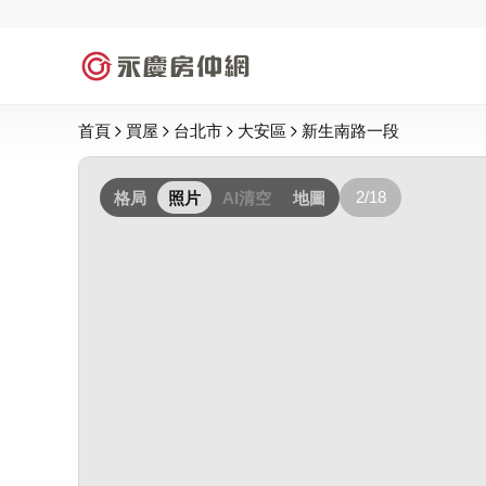
首頁
買屋
台北市
大安區
新生南路一段
2/18
格局
照片
AI清空
地圖