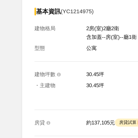
基本資訊
(YC1214975)
建物格局
2房(室)2廳2衛

含加蓋--房(室)--廳1衛
型態
公寓
建物坪數
30.45坪
・主建物
30.45坪
房貸
約137,105元
 房貸試算 