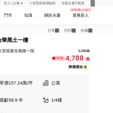
登入 | 註冊
i+智慧創新體驗館
加盟永慶不動產
保障6萬x12個月
門市
知識
關於永慶
業務新人
分享
列印
收藏
金華黑土一樓
大安區新生南路一段
5,580萬
4,788
792萬
萬
單價157.24萬/坪
公寓
屋齡58.9 年
1/4樓