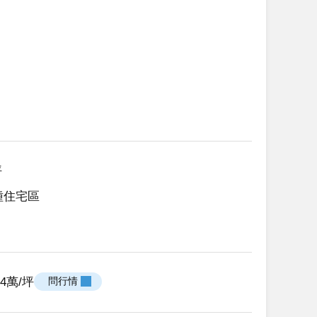
坪
種住宅區
.24萬/坪
 問行情 