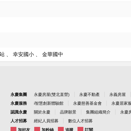
站
幸安國小
金華國中
永慶集團
永慶房屋(雙北直營)
永慶不動產
永義房屋
永慶服務
i智慧創新體驗館
永慶慈善基金會
永慶居家
認識永慶
關於永慶
品牌願景
集團組織簡介
永慶房
人才招募
經紀人員招募
數位人才招募
加好友
加粉絲
追蹤
訂閱