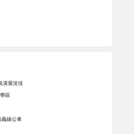
裝潢屋況佳
學區
信義線公車