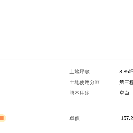
土地坪數
8.85
土地使用分區
第三
謄本用途
空白
單價
 157