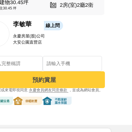
建物30.45坪
2房(室)2廳2衛
主30.45 坪
李敏華
線上問
永慶房屋(股)公司
大安公園直營店
預約賞屋
屋或來電即視同意
永慶會員網友同意條款
，並成為網站會員。
交易
非輻射屋
不限屋齡漏水保固