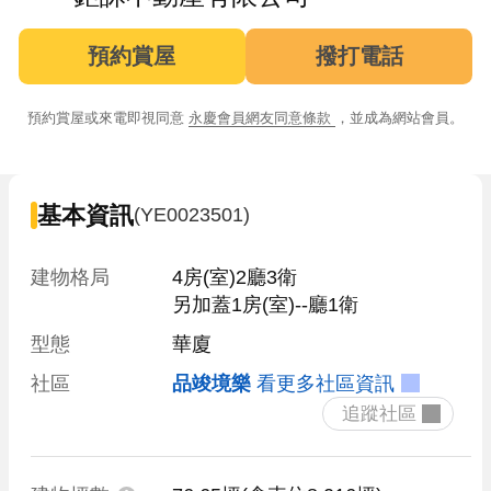
預約賞屋
撥打電話
預約賞屋或來電即視同意
永慶會員網友同意條款
，並成為網站會員。
基本資訊
(YE0023501)
建物格局
4房(室)2廳3衛

另加蓋1房(室)--廳1衛
型態
華廈
社區
品竣境樂
看更多社區資訊
 追蹤社區 