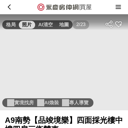
買屋
2/23
格局
照片
AI清空
地圖
實境找房
AI煥裝
專人導覽
A9南勢【品竣境樂】四面採光樓中