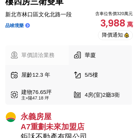
樓四房三衛雙車
含車位售價320萬元
新北市林口區文化北路一段
3,988
萬
品竣境樂
單價請洽業務
華廈
屋齡12.3 年
5/5樓
建物76.65坪
4房(室)2廳3衛
主+陽47.18 坪
永義房屋
A7重劃未來加盟店
鉅訸不動產有限公司