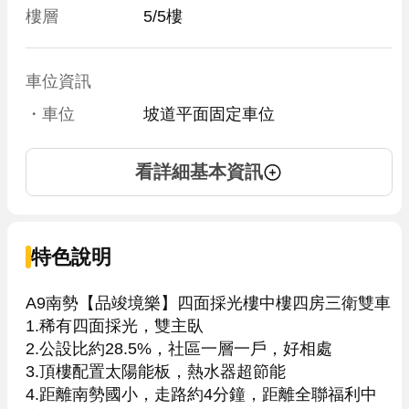
樓層
5/5樓
車位資訊
・車位
坡道平面固定車位
看詳細基本資訊
特色說明
A9南勢【品竣境樂】四面採光樓中樓四房三衛雙車

1.稀有四面採光，雙主臥

2.公設比約28.5%，社區一層一戶，好相處

3.頂樓配置太陽能板，熱水器超節能

4.距離南勢國小，走路約4分鐘，距離全聯福利中