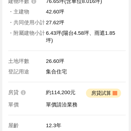
建物坪數
76.65坪
(含車位8.016坪)
・主建物
42.60坪
・共同使用小計
27.62坪
・附屬建物小計
6.43坪
(陽台4.58坪、雨遮1.85
坪)
土地坪數
26.60坪
登記用途
集合住宅
房貸
約114,200元
 房貸試算 
單價
單價請洽業務
屋齡
12.3年