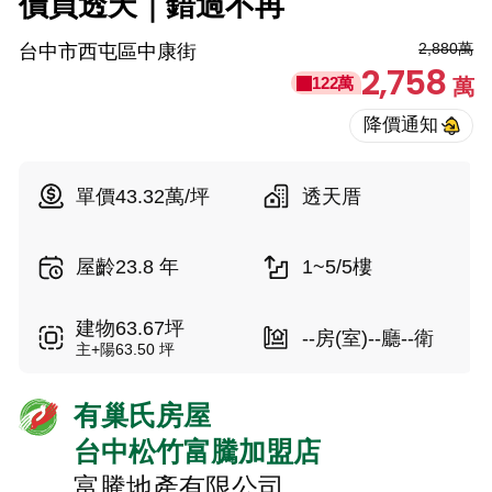
價買透天｜錯過不再
2,880萬
台中市西屯區中康街
2,758
122萬
萬
單價43.32萬/坪
透天厝
屋齡23.8 年
1~5/5樓
建物63.67坪
--房(室)--廳--衛
主+陽63.50 坪
有巢氏房屋
台中松竹富騰加盟店
富騰地產有限公司