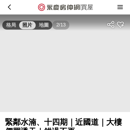
買屋
2/13
格局
照片
地圖
緊鄰水湳、十四期｜近國道｜大樓