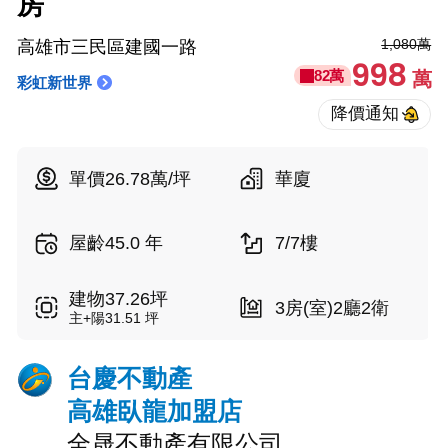
房
1,080萬
高雄市三民區建國一路
998
82萬
萬
彩虹新世界
單價26.78萬/坪
華廈
屋齡45.0 年
7/7樓
建物37.26坪
3房(室)2廳2衛
主+陽31.51 坪
台慶不動產
高雄臥龍加盟店
全晟不動產有限公司