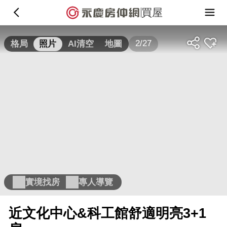
買屋
2/27
格局
照片
AI清空
地圖
實境找房
專人導覽
近文化中心&科工館舒適明亮3+1