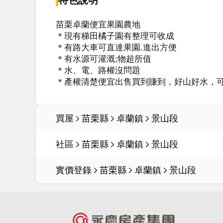
苗栗卓蘭便宜果園農地

＊現有梯田橘子園有整理可收成

＊有路大車可直達果園.進出方便

＊有水源可灌溉;物超所值

＊水、電、路權沒問題

買屋
苗栗縣
卓蘭鎮
景山段
社區
苗栗縣
卓蘭鎮
景山段
實價登錄
苗栗縣
卓蘭鎮
景山段