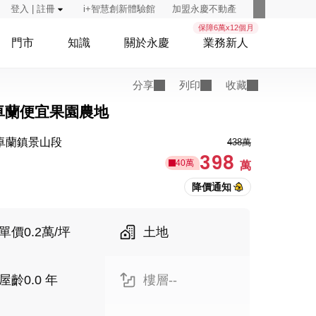
登入 | 註冊
i+智慧創新體驗館
加盟永慶不動產
保障6萬x12個月
門市
知識
關於永慶
業務新人
分享
列印
收藏
卓蘭便宜果園農地
卓蘭鎮景山段
438萬
398
40萬
萬
單價0.2萬/坪
土地
屋齡0.0 年
樓層--