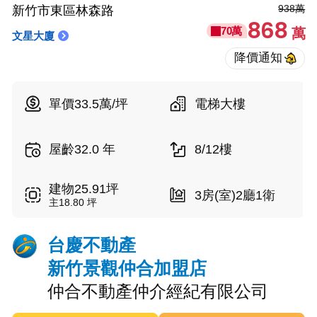
938萬
新竹市東區林森路
868
70萬
萬
文星大廈
單價33.5萬/坪
電梯大樓
屋齡32.0 年
8/12樓
建物25.91坪
3房(室)2廳1衛
主18.80 坪
台慶不動產
新竹景觀仲合加盟店
仲合不動產仲介經紀有限公司