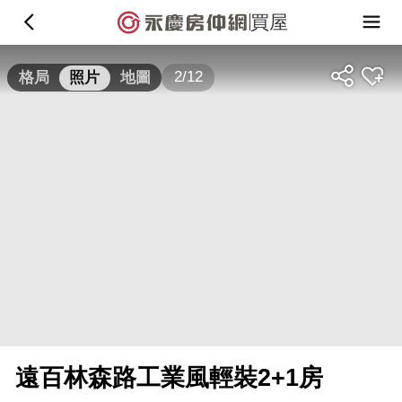
買屋
2/12
格局
照片
地圖
遠百林森路工業風輕裝2+1房