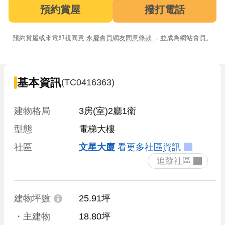
預約賞屋
撥打電話
預約賞屋或來電即視同意
永慶會員網友同意條款
，並成為網站會員。
基本資訊
(TC0416363)
建物格局
3房(室)2廳1衛
型態
電梯大樓
社區
文星大廈
看更多社區資訊
 追蹤社區 
建物坪數
25.91坪
・主建物
18.80坪