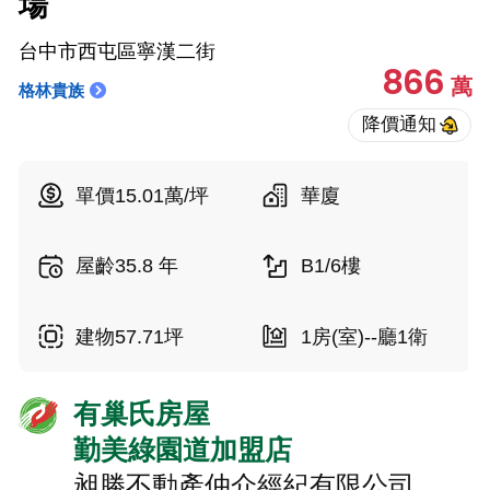
場
台中市西屯區寧漢二街
866
萬
格林貴族
單價15.01萬/坪
華廈
屋齡35.8 年
B1/6樓
建物57.71坪
1房(室)--廳1衛
有巢氏房屋
勤美綠園道加盟店
昶勝不動產仲介經紀有限公司