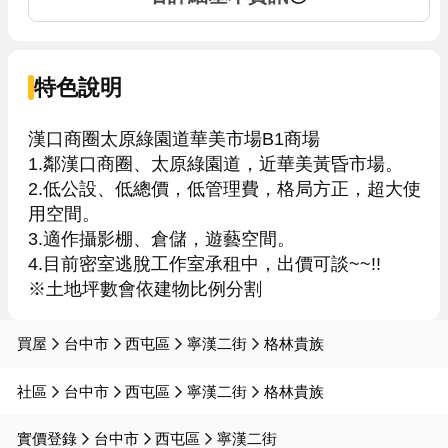
特色說明
漢口商圈太原綠園道華美市場B1商場

1.鄰漢口商圈、太原綠園道，近華美黃昏市場。

2.低公設、低總價，低管理費，格局方正，超大使
用空間。

3.適作攝影棚、倉儲，遊藝空間。

4.目前密室逃脫工作室承租中，出價可談~~!!

買屋
台中市
西屯區
寧漢二街
格林貴族
社區
台中市
西屯區
寧漢二街
格林貴族
實價登錄
台中市
西屯區
寧漢二街