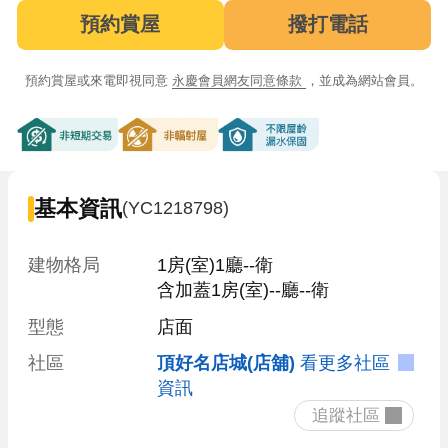
預約賞屋
撥打電話
預約賞屋或來電即視同意
永慶會員網友同意條款
，並成為網站會員。
非短期交易
非輻射屋
不限屋齡漏水保固
基本資訊
(YC1218798)
建物格局
1房(室)1廳--衛

含加蓋1房(室)--廳--衛
型態
店面
社區
頂好名店城(店舖)
看更多社區
資訊
 追蹤社區 