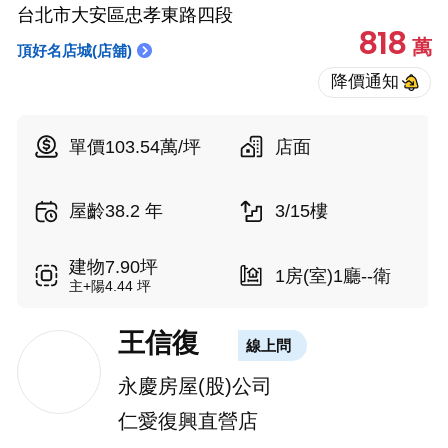
台北市大安區忠孝東路四段
818
萬
頂好名店城(店舖)
單價103.54萬/坪
店面
屋齡38.2 年
3/15樓
建物7.90坪
1房(室)1廳--衛
主+陽4.44 坪
王信復
線上問
永慶房屋(股)公司
仁愛復興直營店