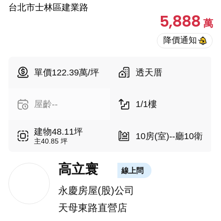
台北市士林區建業路
5,888
萬
單價122.39萬/坪
透天厝
屋齡--
1/1樓
建物48.11坪
10房(室)--廳10衛
主40.85 坪
高立寰
線上問
永慶房屋(股)公司
天母東路直營店