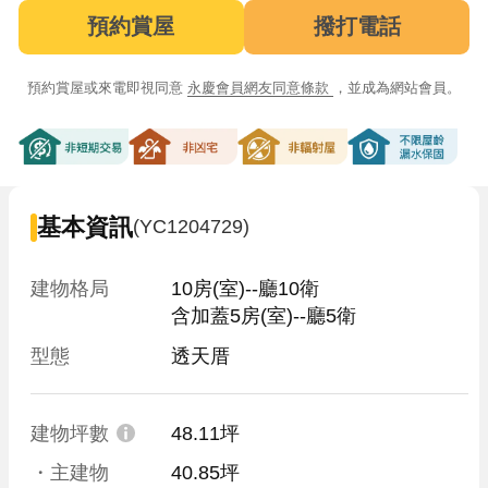
預約賞屋
撥打電話
預約賞屋或來電即視同意
永慶會員網友同意條款
，並成為網站會員。
非短期交易
非凶宅
非輻射屋
不限屋齡漏
基本資訊
(YC1204729)
建物格局
10房(室)--廳10衛

含加蓋5房(室)--廳5衛
型態
透天厝
建物坪數
48.11坪
・主建物
40.85坪