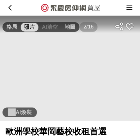
買屋
2/16
格局
照片
AI清空
地圖
AI煥裝
歐洲學校華岡藝校收租首選