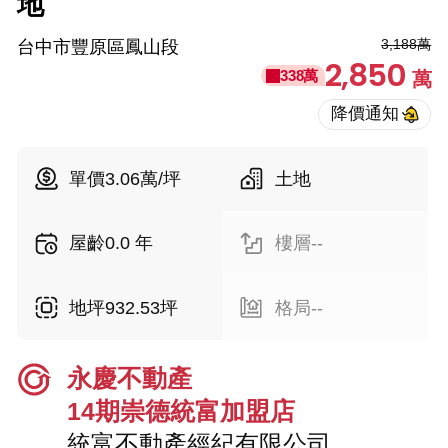
地
3,188萬
台中市豐原區鳳山段
2,850
338萬
萬
單價3.06萬/坪
土地
屋齡0.0 年
樓層--
地坪932.53坪
格局--
永慶不動產
14期崇德統富加盟店
統富不動產經紀有限公司