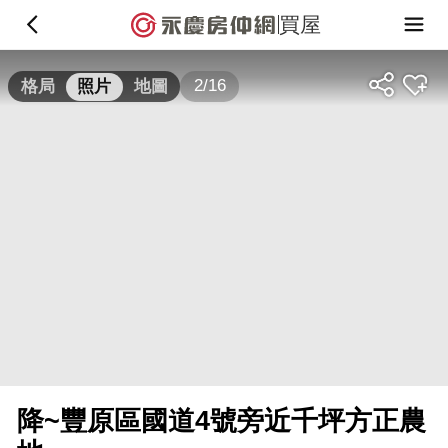
買屋
2/16
格局
照片
地圖
降~豐原區國道4號旁近千坪方正農