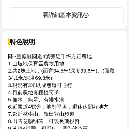
看詳細基本資訊
特色說明
降~豐原區國道4號旁近千坪方正農地

1.山坡地保育區農牧用地

2.共2塊土地，(面寬34.5米/深度33.6米)、(面寬
34.1米/深度69.8米)

3.現況有3米既成巷道可通行

4.目前農地有種植筍子

5.無水、無電、有排水溝

6.近國道4號旁，地勢平坦，退休休閒好地方

7.鄰近林牛山、新田登山步道

8.出售意願明確，可談長期投資

9.國道4號旁，視野佳，廣告效益高
