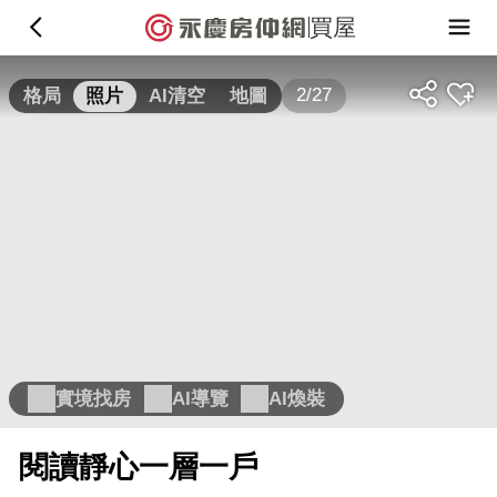
買屋
2/27
格局
照片
AI清空
地圖
實境找房
AI導覽
AI煥裝
閱讀靜心一層一戶