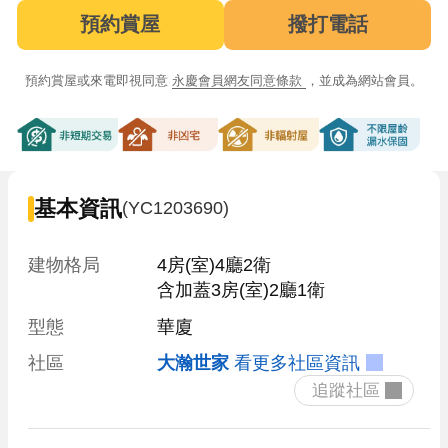
預約賞屋
撥打電話
預約賞屋或來電即視同意
永慶會員網友同意條款
，並成為網站會員。
非短期交易
非凶宅
非輻射屋
不限屋齡漏
基本資訊
(YC1203690)
建物格局
4房(室)4廳2衛

含加蓋3房(室)2廳1衛
型態
華廈
社區
大瀚世家
看更多社區資訊
 追蹤社區 