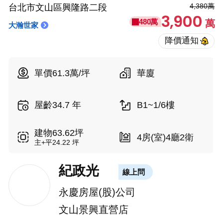
4,380萬
台北市文山區興隆路二段
3,900
480萬
萬
大瀚世家
單價61.3萬/坪
華廈
屋齡34.7 年
B1~1/6樓
建物63.62坪
4房(室)4廳2衛
主+平24.22 坪
紀政光
線上問
永慶房屋(股)公司
文山景興直營店