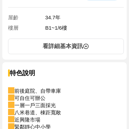
屋齡
34.7年
樓層
B1~1/6樓
看詳細基本資訊
特色說明
前後庭院、自帶車庫
可自住可辦公
一層一戶三面採光
八米巷道、棟距寬敞
近興隆市場
緊鄰靜心中小學