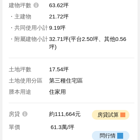
建物坪數
63.62坪
・主建物
21.72坪
・共同使用小計
9.19坪
・附屬建物小計
32.71坪
(平台2.50坪、其他0.56
坪)
土地坪數
17.54坪
土地使用分區
第三種住宅區
謄本用途
住家用
房貸
約111,664元
 房貸試算 
單價
 61.3萬/坪
 問行情 